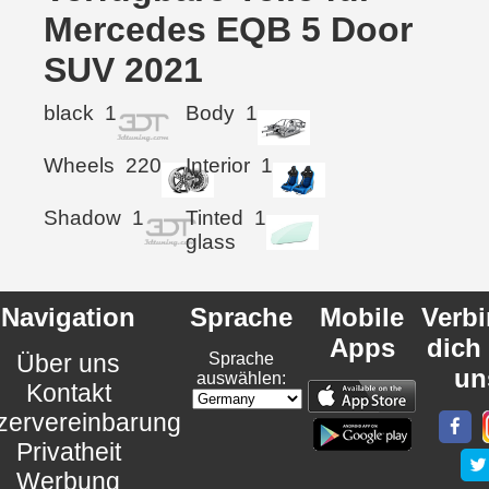
Mercedes EQB 5 Door
SUV 2021
black
1
Body
1
Wheels
220
Interior
1
Shadow
1
Tinted
1
glass
Navigation
Sprache
Mobile
Verb
Apps
dich
Über uns
Sprache
un
auswählen:
Kontakt
zervereinbarung
Privatheit
Werbung