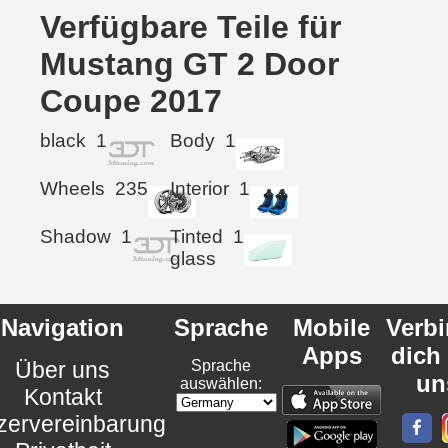
Verfügbare Teile für
Mustang GT 2 Door
Coupe 2017
black
1
Body
1
Wheels
235
Interior
1
Shadow
1
Tinted
1
glass
Navigation
Sprache
Mobile
Verb
Apps
dich
Über uns
Sprache
un
auswählen:
Kontakt
zervereinbarung