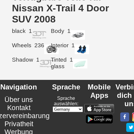
Nissan X-Trail 4 Door
SUV 2008
black
1
Body
1
Wheels
236
Interior
1
Shadow
1
Tinted
1
glass
Navigation
Sprache
Mobile
Verb
Apps
dich
Über uns
Sprache
un
auswählen:
Kontakt
zervereinbarung
Privatheit
Werbung