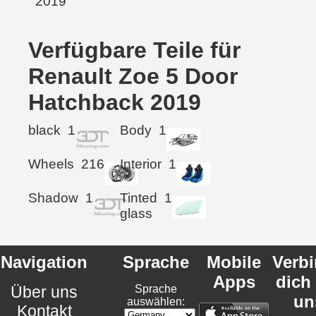
Verfügbare Teile für
Renault Zoe 5 Door
Hatchback 2019
black
1
Body
1
Wheels
216
Interior
1
Shadow
1
Tinted
1
glass
Navigation
Sprache
Mobile
Verb
Apps
dich
Über uns
Sprache
un
auswählen:
Kontakt