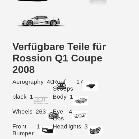
Verfügbare Teile für
Rossion Q1 Coupe
2008
Aerography
40
Roof
17
Scoops
black
1
Body
1
Wheels
263
Eye
4
Lips
Front
1
Headlights
3
Bumper