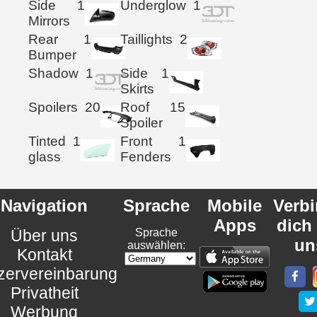
Side
1
Underglow
1
Mirrors
Rear
1
Taillights
2
Bumper
Shadow
1
Side
1
Skirts
Spoilers
20
Roof
15
Spoiler
Tinted
1
Front
1
glass
Fenders
Navigation
Sprache
Mobile
Verb
Apps
dich
Über uns
Sprache
un
auswählen:
Kontakt
zervereinbarung
Privatheit
Werbung