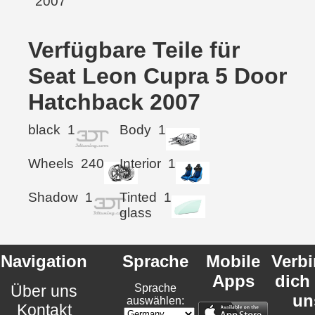
Verfügbare Teile für
Seat Leon Cupra 5 Door
Hatchback 2007
black
1
Body
1
Wheels
240
Interior
1
Shadow
1
Tinted
1
glass
Navigation
Sprache
Mobile
Verb
Apps
dich
Über uns
Sprache
un
auswählen:
Kontakt