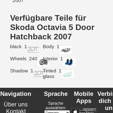
Verfügbare Teile für
Skoda Octavia 5 Door
Hatchback 2007
black
1
Body
1
Wheels
240
Interior
1
Shadow
1
Tinted
1
glass
Navigation
Sprache
Mobile
Verb
Apps
dich
Über uns
Sprache
un
auswählen:
Kontakt