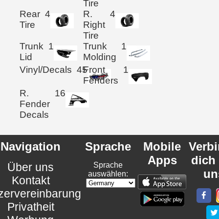
Tire
Rear
4
R.
4
Tire
Right
Tire
Trunk
1
Trunk
1
Lid
Molding
Vinyl/Decals
45
Front
1
Fenders
R.
16
Fender
Decals
Navigation
Sprache
Mobile
Verb
Apps
dich
Über uns
Sprache
un
auswählen:
Kontakt
zervereinbarung
Privatheit