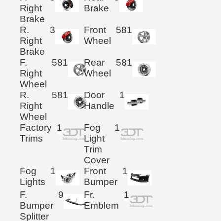
Right
Brake
Brake
R.
3
Front
581
Right
Wheel
Brake
F.
581
Rear
581
Right
Wheel
Wheel
R.
581
Door
1
Right
Handle
Wheel
Factory
1
Fog
1
Trims
Light
Trim
Cover
Fog
1
Front
1
Lights
Bumper
F.
9
Fr.
1
Bumper
Emblem
Splitter