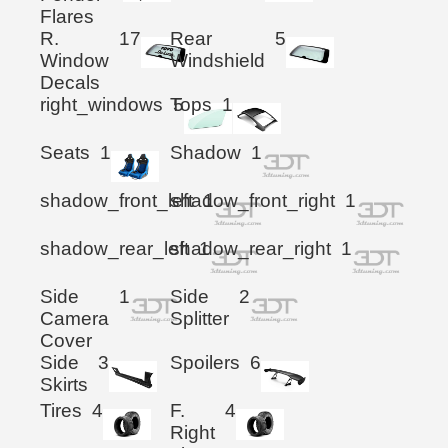
Flares
R.
17
Rear
5
Window
Windshield
Decals
right_windows
Tops
5
1
Seats
1
Shadow
1
shadow_front_left
shadow_front_right
1
1
shadow_rear_left
shadow_rear_right
1
1
Side
1
Side
2
Camera
Splitter
Cover
Side
3
Spoilers
6
Skirts
Tires
4
F.
4
Right