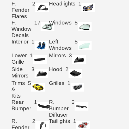
F.
2
Headlights
1
Fender
Flares
F.
17
Windows
5
Window
Decals
Interior
1
Left
5
Windows
Lower
1
Mirrors
3
Grille
Side
3
Hood
2
Mirrors
Trims
5
Grilles
1
&
Kits
Rear
1
R.
6
Bumper
Bumper
Diffuser
R.
2
Taillights
1
Fender