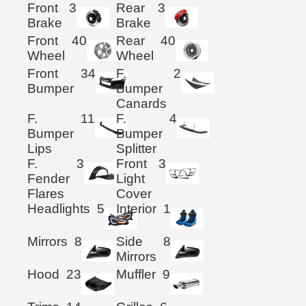
Front
3
Rear
3
Brake
Brake
Front
40
Rear
40
Wheel
Wheel
Front
34
F.
2
Bumper
Bumper
Canards
F.
11
F.
4
Bumper
Bumper
Lips
Splitter
F.
3
Front
3
Fender
Light
Flares
Cover
Headlights
5
Interior
1
Mirrors
8
Side
8
Mirrors
Hood
23
Muffler
9