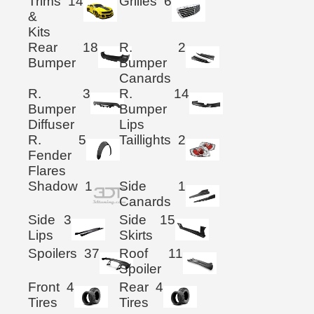
Trims
14
Grilles
6
&
Kits
Rear
18
R.
2
Bumper
Bumper
Canards
R.
3
R.
14
Bumper
Bumper
Diffuser
Lips
R.
5
Taillights
2
Fender
Flares
Shadow
1
Side
1
Canards
Side
3
Side
15
Lips
Skirts
Spoilers
37
Roof
11
Spoiler
Front
4
Rear
4
Tires
Tires