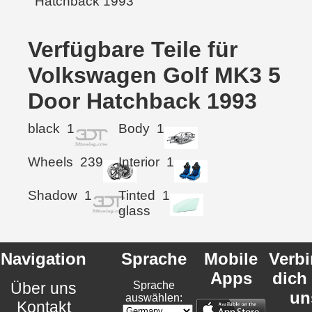
Verfügbare Teile für
Volkswagen Golf MK3 5
Door Hatchback 1993
black
1
Body
1
Wheels
239
Interior
1
Shadow
1
Tinted
1
glass
Navigation
Sprache
Mobile
Verb
Apps
dich
Über uns
Sprache
un
auswählen:
Kontakt