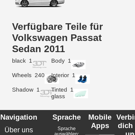
Verfügbare Teile für
Volkswagen Passat
Sedan 2011
black
1
Body
1
Wheels
240
Interior
1
Shadow
1
Tinted
1
glass
Navigation
Sprache
Mobile
Verb
Apps
dich
Über uns
Sprache
un
auswählen: