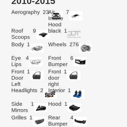
2010-2015
Aerography
23
Air
7
Intake
Hood
Roof
9
black
1
Scoops
Body
1
Wheels
276
Eye
4
Front
6
Lips
Bumper
Front
1
Front
1
Door
door
Left
right
Headlights
2
Interior
1
Side
1
Hood
1
Mirrors
Grilles
1
Rear
4
Bumper