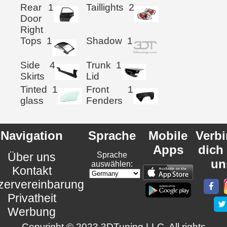
Rear
1
Taillights
2
Door
Right
Tops
1
Shadow
1
Side
4
Trunk
1
Skirts
Lid
Tinted
1
Front
1
glass
Fenders
Navigation
Sprache
Mobile
Verb
Apps
dich
Über uns
Sprache
un
auswählen:
Kontakt
zervereinbarung
Privatheit
Werbung
Copyright © 2023 3DTuning LLC. All rights