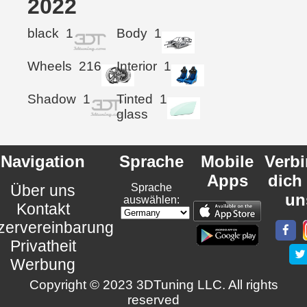
2022
black
1
Body
1
Wheels
216
Interior
1
Shadow
1
Tinted
1
glass
Navigation
Sprache
Mobile
Verb
Apps
dich
Über uns
Sprache
un
auswählen:
Kontakt
zervereinbarung
Privatheit
Werbung
Copyright © 2023 3DTuning LLC. All rights
reserved