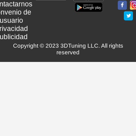
ntactarnos
nvenio de
usuario
rivacidad
ublicidad
Copyright © 2023 3DTuning LLC. All rights
reserved