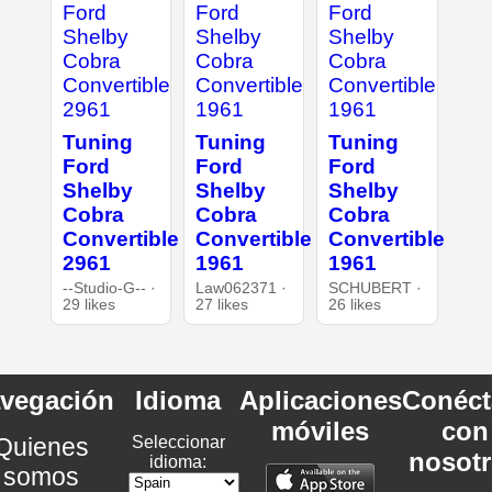
Tuning
Tuning
Tuning
Ford
Ford
Ford
Shelby
Shelby
Shelby
Cobra
Cobra
Cobra
Convertible
Convertible
Convertible
2961
1961
1961
--Studio-G-- ·
Law062371 ·
SCHUBERT ·
29 likes
27 likes
26 likes
vegación
Idioma
Aplicaciones
Conéct
móviles
con
Quienes
Seleccionar
nosot
idioma:
somos