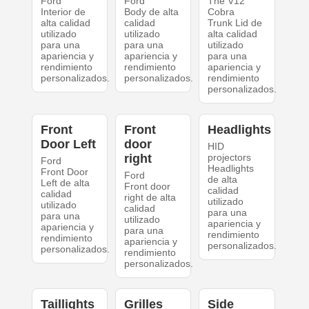
Ford
Ford
The V12
Interior de
Body de alta
Cobra
alta calidad
calidad
Trunk Lid de
utilizado
utilizado
alta calidad
para una
para una
utilizado
apariencia y
apariencia y
para una
rendimiento
rendimiento
apariencia y
personalizados.
personalizados.
rendimiento
personalizados.
Front
Front
Headlights
Door Left
door
HID
right
projectors
Ford
Headlights
Front Door
Ford
de alta
Left de alta
Front door
calidad
calidad
right de alta
utilizado
utilizado
calidad
para una
para una
utilizado
apariencia y
apariencia y
para una
rendimiento
rendimiento
apariencia y
personalizados.
personalizados.
rendimiento
personalizados.
Taillights
Grilles
Side