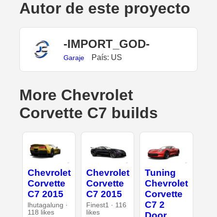
Autor de este proyecto
-IMPORT_GOD-
País: US
Garaje
More Chevrolet
Corvette C7 builds
Chevrolet
Chevrolet
Tuning
Corvette
Corvette
Chevrolet
C7 2015
C7 2015
Corvette
C7 2
lhutagalung ·
Finest1 · 116
118 likes
likes
Door