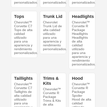
personalizados.
personalizados.
personalizados.
Tops
Trunk Lid
Headlights
Chevrolet™
Chevrolet
Chevrolet™
Corvette C7
Trunk Lid de
Corvette R
Tops de alta
alta calidad
Package
calidad
utilizado
Headlights
utilizado
para una
Headlights
para una
apariencia y
de alta
apariencia y
rendimiento
calidad
rendimiento
personalizados.
utilizado
personalizados.
para una
apariencia y
rendimiento
personalizados.
Taillights
Trims &
Hood
Kits
Chevrolet™
Chevrolet™
Corvette C7
Corvette R
Chevrolet™
Taillights de
Package
Corvette R
alta calidad
Spoiler
Package
utilizado
Hood de alta
Trims & Kits
para una
calidad
de alta