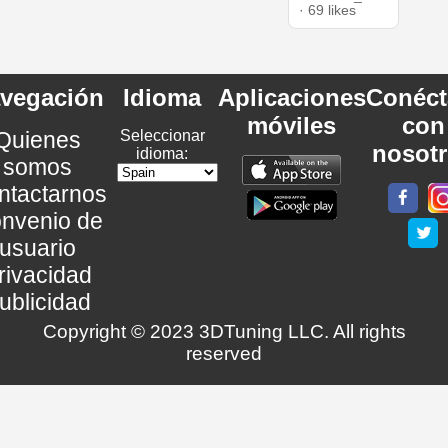
· 69 likes
vegación
Idioma
Aplicaciones
Conéct
móviles
con
Quienes
Seleccionar
nosot
idioma:
somos
ntactarnos
nvenio de
usuario
rivacidad
ublicidad
Copyright © 2023 3DTuning LLC. All rights
reserved