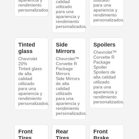
apariencia y
utilizado
calidad
rendimiento
para una
utilizado
personalizados.
apariencia y
para una
rendimiento
apariencia y
personalizados.
rendimiento
personalizados.
Tinted
Side
Spoilers
glass
Mirrors
Chevrolet™
Corvette R
Chevrolet
Chevrolet™
Package
20%
Corvette R
Spoiler
Tinted glass
Package
Spoilers de
de alta
Mirrors
alta calidad
calidad
Side Mirrors
utilizado
utilizado
de alta
para una
para una
calidad
apariencia y
apariencia y
utilizado
rendimiento
rendimiento
para una
personalizados.
personalizados.
apariencia y
rendimiento
personalizados.
Front
Rear
Front
Tires
Tires
Brake