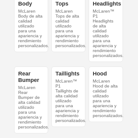
Body
Tops
Headlights
McLaren
McLaren
McLaren™
Body de alta
Tops de alta
P1
calidad
calidad
Headlights
utilizado
utilizado
de alta
para una
para una
calidad
apariencia y
apariencia y
utilizado
rendimiento
rendimiento
para una
personalizados.
personalizados.
apariencia y
rendimiento
personalizados.
Rear
Taillights
Hood
Bumper
McLaren™
McLaren
P1
Hood de alta
McLaren
Taillights de
calidad
Rear
alta calidad
utilizado
Bumper de
utilizado
para una
alta calidad
para una
apariencia y
utilizado
apariencia y
rendimiento
para una
rendimiento
personalizados.
apariencia y
personalizados.
rendimiento
personalizados.