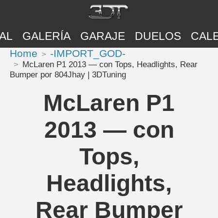
AL
GALERÍA
GARAJE
DUELOS
CAL
Home
-IMPORT_GOD-
McLaren P1 2013 — con Tops, Headlights, Rear
Bumper por 804Jhay | 3DTuning
McLaren P1
2013 — con
Tops,
Headlights,
Rear Bumper