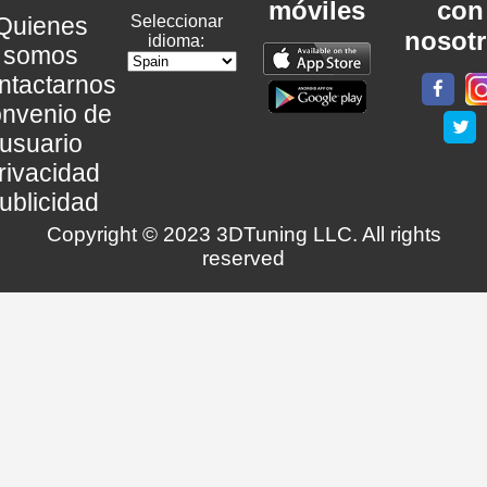
móviles
con
Quienes
Seleccionar
nosot
idioma:
somos
ntactarnos
nvenio de
usuario
rivacidad
ublicidad
Copyright © 2023 3DTuning LLC. All rights
reserved