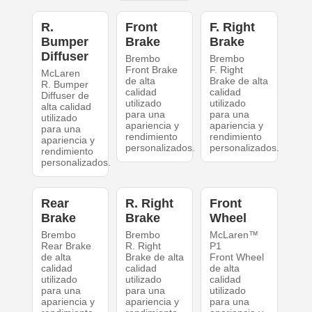
R.
Front
F. Right
Bumper
Brake
Brake
Diffuser
Brembo
Brembo
Front Brake
F. Right
McLaren
de alta
Brake de alta
R. Bumper
calidad
calidad
Diffuser de
utilizado
utilizado
alta calidad
para una
para una
utilizado
apariencia y
apariencia y
para una
rendimiento
rendimiento
apariencia y
personalizados.
personalizados.
rendimiento
personalizados.
Rear
R. Right
Front
Brake
Brake
Wheel
Brembo
Brembo
McLaren™
Rear Brake
R. Right
P1
de alta
Brake de alta
Front Wheel
calidad
calidad
de alta
utilizado
utilizado
calidad
para una
para una
utilizado
apariencia y
apariencia y
para una