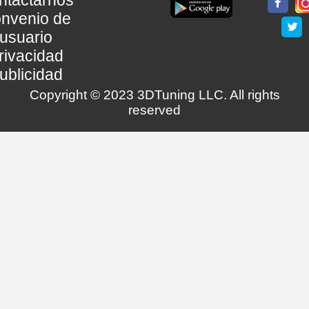
ntactarnos
nvenio de
usuario
rivacidad
ublicidad
Copyright © 2023 3DTuning LLC. All rights
reserved