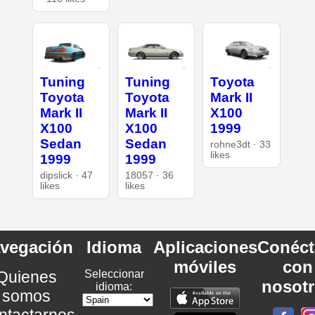
Tuning
Tuning
Toyota
Toyota
Toyota
Mark II
Mark II
Mark II
X100
X100
X100
1999
Sedan
Sedan
rohne3dt · 33
likes
1999
1999
dipslick · 47
18057 · 36
likes
likes
vegación
Idioma
Aplicaciones
Conéct
móviles
con
Quienes
Seleccionar
nosot
idioma:
somos