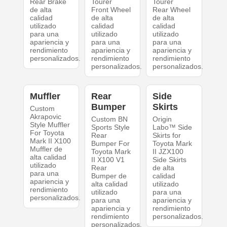
Rear Brake
Tourer
Tourer
de alta
Front Wheel
Rear Wheel
calidad
de alta
de alta
utilizado
calidad
calidad
para una
utilizado
utilizado
apariencia y
para una
para una
rendimiento
apariencia y
apariencia y
personalizados.
rendimiento
rendimiento
personalizados.
personalizados.
Muffler
Rear
Side
Bumper
Skirts
Custom
Akrapovic
Custom BN
Origin
Style Muffler
Sports Style
Labo™ Side
For Toyota
Rear
Skirts for
Mark II X100
Bumper For
Toyota Mark
Muffler de
Toyota Mark
II JZX100
alta calidad
II X100 V1
Side Skirts
utilizado
Rear
de alta
para una
Bumper de
calidad
apariencia y
alta calidad
utilizado
rendimiento
utilizado
para una
personalizados.
para una
apariencia y
apariencia y
rendimiento
rendimiento
personalizados.
personalizados.