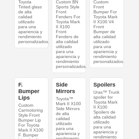
Toyota
Custom BN
Custom
Tinted glass
Sports Style
Front
de alta
Front
Bumper For
calidad
Fenders For
Toyota Mark
utilizado
Toyota Mark
II X100 V4
para una
II X100
Front
apariencia y
Front
Bumper de
rendimiento
Fenders de
alta calidad
personalizados.
alta calidad
utilizado
utilizado
para una
para una
apariencia y
apariencia y
rendimiento
rendimiento
personalizados.
personalizados.
F.
Side
Spoilers
Bumper
Mirrors
Uras™ Trunk
Lips
spoiler for
Toyota™
Toyota Mark
Mark II X100
Custom
II X100
Side Mirrors
Carmotoring
Spoilers de
de alta
Style Front
alta calidad
calidad
Bumper Lip
utilizado
utilizado
For Toyota
para una
para una
Mark II X100
apariencia y
apariencia y
F. Bumper
rendimiento
rendimiento