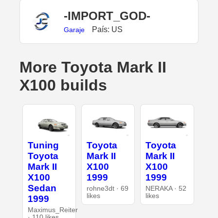
-IMPORT_GOD-
País: US
Garaje
More Toyota Mark II
X100 builds
Tuning
Toyota
Toyota
Toyota
Mark II
Mark II
Mark II
X100
X100
X100
1999
1999
Sedan
rohne3dt · 69
NERAKA · 52
likes
likes
1999
Maximus_Reiter
· 110 likes