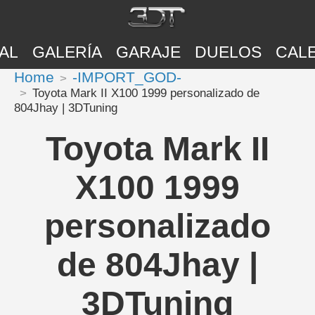
AL
GALERÍA
GARAJE
DUELOS
CAL
Home
-IMPORT_GOD-
Toyota Mark II X100 1999 personalizado de
804Jhay | 3DTuning
Toyota Mark II
X100 1999
personalizado
de 804Jhay |
3DTuning