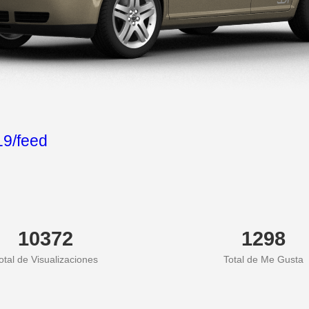
9/feed
10372
1298
otal de Visualizaciones
Total de Me Gusta