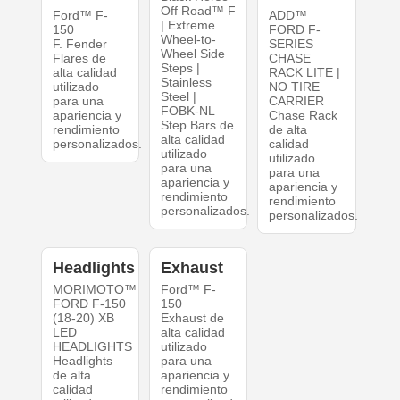
Off Road™ F
Ford™ F-
ADD™
| Extreme
150
FORD F-
Wheel-to-
F. Fender
SERIES
Wheel Side
Flares de
CHASE
Steps |
alta calidad
RACK LITE |
Stainless
utilizado
NO TIRE
Steel |
para una
CARRIER
FOBK-NL
apariencia y
Chase Rack
Step Bars de
rendimiento
de alta
alta calidad
personalizados.
calidad
utilizado
utilizado
para una
para una
apariencia y
apariencia y
rendimiento
rendimiento
personalizados.
personalizados.
Headlights
Exhaust
MORIMOTO™
Ford™ F-
FORD F-150
150
(18-20) XB
Exhaust de
LED
alta calidad
HEADLIGHTS
utilizado
Headlights
para una
de alta
apariencia y
calidad
rendimiento