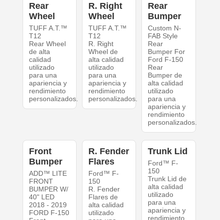
Rear
R. Right
Rear
Wheel
Wheel
Bumper
TUFF A.T.™
TUFF A.T.™
Custom N-
T12
T12
FAB Style
Rear Wheel
R. Right
Rear
de alta
Wheel de
Bumper For
calidad
alta calidad
Ford F-150
utilizado
utilizado
Rear
para una
para una
Bumper de
apariencia y
apariencia y
alta calidad
rendimiento
rendimiento
utilizado
personalizados.
personalizados.
para una
apariencia y
rendimiento
personalizados.
Front
R. Fender
Trunk Lid
Bumper
Flares
Ford™ F-
150
ADD™ LITE
Ford™ F-
Trunk Lid de
FRONT
150
alta calidad
BUMPER W/
R. Fender
utilizado
40" LED
Flares de
para una
2018 - 2019
alta calidad
apariencia y
FORD F-150
utilizado
rendimiento