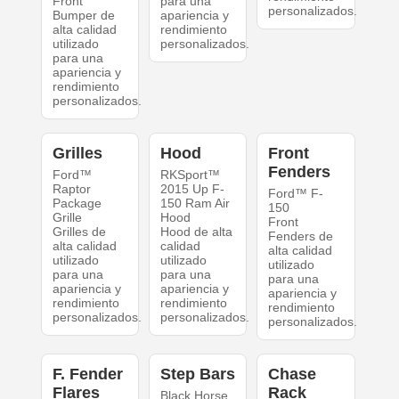
Front
para una
personalizados.
Bumper de
apariencia y
alta calidad
rendimiento
utilizado
personalizados.
para una
apariencia y
rendimiento
personalizados.
Grilles
Hood
Front
Fenders
Ford™
RKSport™
Raptor
2015 Up F-
Ford™ F-
Package
150 Ram Air
150
Grille
Hood
Front
Grilles de
Hood de alta
Fenders de
alta calidad
calidad
alta calidad
utilizado
utilizado
utilizado
para una
para una
para una
apariencia y
apariencia y
apariencia y
rendimiento
rendimiento
rendimiento
personalizados.
personalizados.
personalizados.
F. Fender
Step Bars
Chase
Flares
Rack
Black Horse