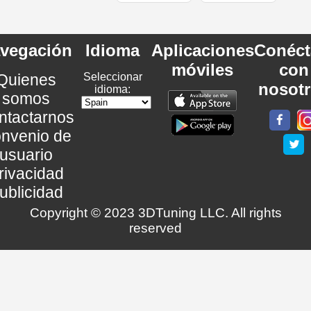
vegación
Idioma
Aplicaciones
Conéct
móviles
con
Quienes
Seleccionar
nosot
idioma:
somos
ntactarnos
nvenio de
usuario
rivacidad
ublicidad
Copyright © 2023 3DTuning LLC. All rights
reserved