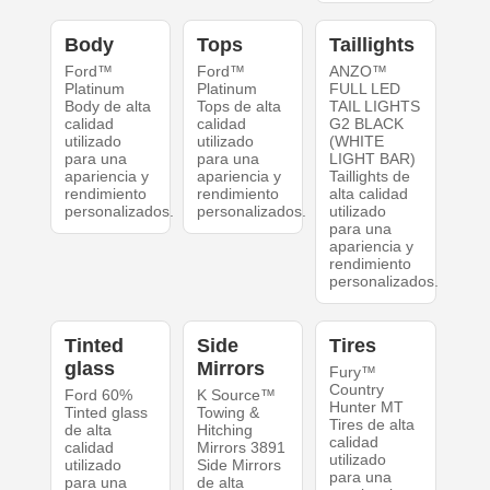
Body
Tops
Taillights
Ford™
Ford™
ANZO™
Platinum
Platinum
FULL LED
Body de alta
Tops de alta
TAIL LIGHTS
calidad
calidad
G2 BLACK
utilizado
utilizado
(WHITE
para una
para una
LIGHT BAR)
apariencia y
apariencia y
Taillights de
rendimiento
rendimiento
alta calidad
personalizados.
personalizados.
utilizado
para una
apariencia y
rendimiento
personalizados.
Tinted
Side
Tires
glass
Mirrors
Fury™
Country
Ford 60%
K Source™
Hunter MT
Tinted glass
Towing &
Tires de alta
de alta
Hitching
calidad
calidad
Mirrors 3891
utilizado
utilizado
Side Mirrors
para una
para una
de alta