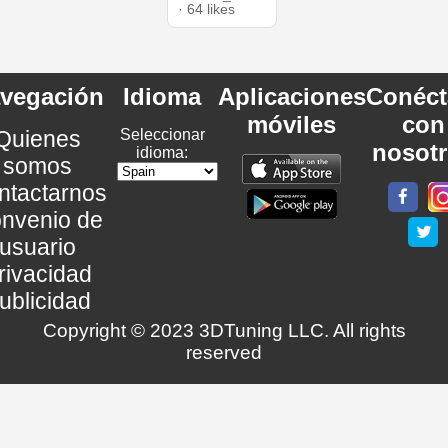
· 64 likes
vegación
Idioma
Aplicaciones
Conéct
móviles
con
Quienes
Seleccionar
nosot
idioma:
somos
ntactarnos
nvenio de
usuario
rivacidad
ublicidad
Copyright © 2023 3DTuning LLC. All rights
reserved