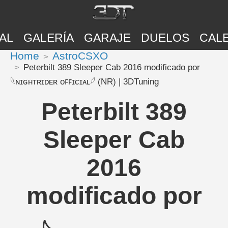
AL
GALERÍA
GARAJE
DUELOS
CAL
Home
AstroCSXO
Peterbilt 389 Sleeper Cab 2016 modificado por
𓆩ɴɪɢʜᴛʀɪᴅᴇʀ ᴏꜰꜰɪᴄɪᴀʟ𓆪 (NR) | 3DTuning
Peterbilt 389
Sleeper Cab
2016
modificado por