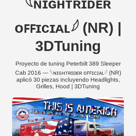
𓆩ɴɪɢʜᴛʀɪᴅᴇʀ
ᴏꜰꜰɪᴄɪᴀʟ𓆪 (NR) |
3DTuning
Proyecto de tuning Peterbilt 389 Sleeper
Cab 2016 — 𓆩ɴɪɢʜᴛʀɪᴅᴇʀ ᴏꜰꜰɪᴄɪᴀʟ𓆪 (NR)
aplicó 30 piezas incluyendo Headlights,
Grilles, Hood | 3DTuning