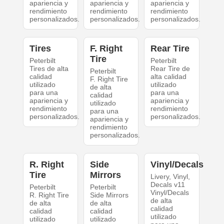
apariencia y
apariencia y
apariencia y
rendimiento
rendimiento
rendimiento
personalizados.
personalizados.
personalizados.
Tires
F. Right
Rear Tire
Tire
Peterbilt
Peterbilt
Tires de alta
Rear Tire de
Peterbilt
calidad
alta calidad
F. Right Tire
utilizado
utilizado
de alta
para una
para una
calidad
apariencia y
apariencia y
utilizado
rendimiento
rendimiento
para una
personalizados.
personalizados.
apariencia y
rendimiento
personalizados.
R. Right
Side
Vinyl/Decals
Tire
Mirrors
Livery, Vinyl,
Decals v11
Peterbilt
Peterbilt
Vinyl/Decals
R. Right Tire
Side Mirrors
de alta
de alta
de alta
calidad
calidad
calidad
utilizado
utilizado
utilizado