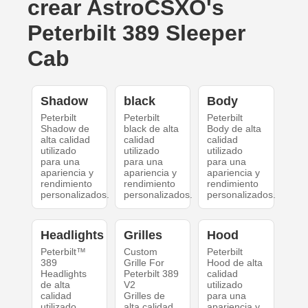
crear AstroCSXO's
Peterbilt 389 Sleeper
Cab
Shadow
black
Body
Peterbilt
Peterbilt
Peterbilt
Shadow de
black de alta
Body de alta
alta calidad
calidad
calidad
utilizado
utilizado
utilizado
para una
para una
para una
apariencia y
apariencia y
apariencia y
rendimiento
rendimiento
rendimiento
personalizados.
personalizados.
personalizados.
Headlights
Grilles
Hood
Peterbilt™
Custom
Peterbilt
389
Grille For
Hood de alta
Headlights
Peterbilt 389
calidad
de alta
V2
utilizado
calidad
Grilles de
para una
utilizado
alta calidad
apariencia y