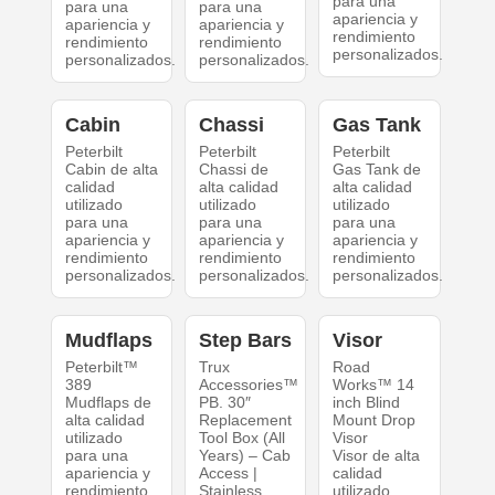
para una
para una
para una
apariencia y
apariencia y
apariencia y
rendimiento
rendimiento
rendimiento
personalizados.
personalizados.
personalizados.
Cabin
Chassi
Gas Tank
Peterbilt
Peterbilt
Peterbilt
Cabin de alta
Chassi de
Gas Tank de
calidad
alta calidad
alta calidad
utilizado
utilizado
utilizado
para una
para una
para una
apariencia y
apariencia y
apariencia y
rendimiento
rendimiento
rendimiento
personalizados.
personalizados.
personalizados.
Mudflaps
Step Bars
Visor
Peterbilt™
Trux
Road
389
Accessories™
Works™ 14
Mudflaps de
PB. 30″
inch Blind
alta calidad
Replacement
Mount Drop
utilizado
Tool Box (All
Visor
para una
Years) – Cab
Visor de alta
apariencia y
Access |
calidad
rendimiento
Stainless
utilizado