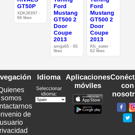
GT50P
Ford
Ford
Mustang
Mustang
XDKJ8397 ·
66 likes
GT500 2
GT500 2
Door
Door
Coupe
Coupe
2013
2013
amgs65 · 65
Kfc_eater ·
likes
62 likes
vegación
Idioma
Aplicaciones
Conéct
móviles
con
Quienes
Seleccionar
nosot
idioma:
somos
ntactarnos
nvenio de
usuario
rivacidad