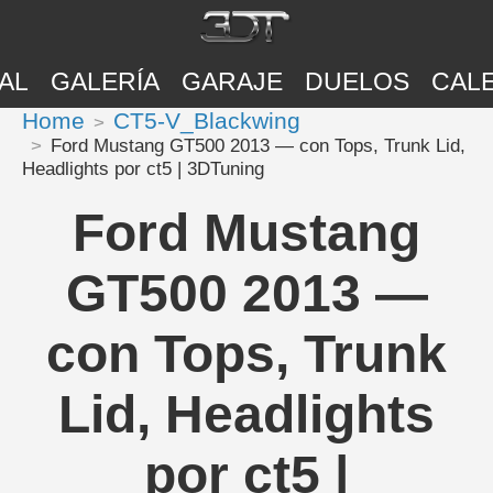
AL
GALERÍA
GARAJE
DUELOS
CAL
Home
CT5-V_Blackwing
Ford Mustang GT500 2013 — con Tops, Trunk Lid,
Headlights por ct5 | 3DTuning
Ford Mustang
GT500 2013 —
con Tops, Trunk
Lid, Headlights
por ct5 |