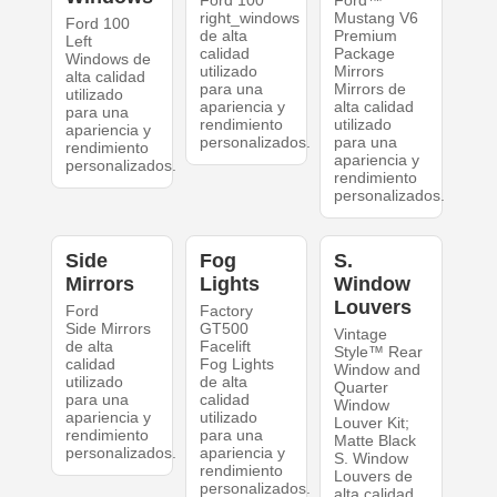
right_windows
Mustang V6
Ford 100
de alta
Premium
Left
calidad
Package
Windows de
utilizado
Mirrors
alta calidad
para una
Mirrors de
utilizado
apariencia y
alta calidad
para una
rendimiento
utilizado
apariencia y
personalizados.
para una
rendimiento
apariencia y
personalizados.
rendimiento
personalizados.
Side
Fog
S.
Mirrors
Lights
Window
Louvers
Ford
Factory
Side Mirrors
GT500
Vintage
de alta
Facelift
Style™ Rear
calidad
Fog Lights
Window and
utilizado
de alta
Quarter
para una
calidad
Window
apariencia y
utilizado
Louver Kit;
rendimiento
para una
Matte Black
personalizados.
apariencia y
S. Window
rendimiento
Louvers de
personalizados.
alta calidad