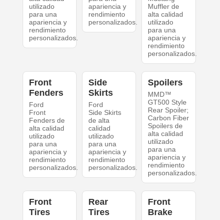
utilizado
apariencia y
Muffler de
para una
rendimiento
alta calidad
apariencia y
personalizados.
utilizado
rendimiento
para una
personalizados.
apariencia y
rendimiento
personalizados.
Front
Side
Spoilers
Fenders
Skirts
MMD™
GT500 Style
Ford
Ford
Rear Spoiler;
Front
Side Skirts
Carbon Fiber
Fenders de
de alta
Spoilers de
alta calidad
calidad
alta calidad
utilizado
utilizado
utilizado
para una
para una
para una
apariencia y
apariencia y
apariencia y
rendimiento
rendimiento
rendimiento
personalizados.
personalizados.
personalizados.
Front
Rear
Front
Tires
Tires
Brake