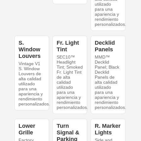
utilizado
para una
apariencia y
rendimiento
personalizados.
S.
Fr. Light
Decklid
Window
Tint
Panels
Louvers
SEC10™
MMD™
Headlight
Decklid
Vintage V1
Tint; Smoked
Panel; Black
S. Window
Fr. Light Tint
Decklid
Louvers de
de alta
Panels de
alta calidad
calidad
alta calidad
utilizado
utilizado
utilizado
para una
para una
para una
apariencia y
apariencia y
apariencia y
rendimiento
rendimiento
rendimiento
personalizados.
personalizados.
personalizados.
Lower
Turn
R. Marker
Grille
Signal &
Lights
Parking
Factory
Side and