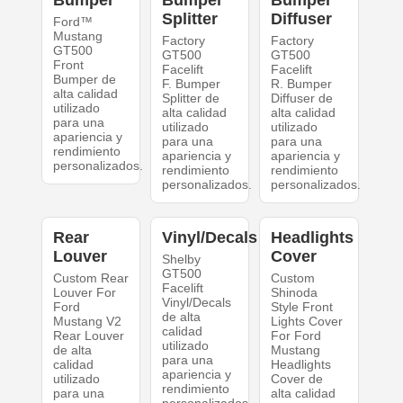
Splitter
Diffuser
Ford™
Mustang
Factory
Factory
GT500
GT500
GT500
Front
Facelift
Facelift
Bumper de
F. Bumper
R. Bumper
alta calidad
Splitter de
Diffuser de
utilizado
alta calidad
alta calidad
para una
utilizado
utilizado
apariencia y
para una
para una
rendimiento
apariencia y
apariencia y
personalizados.
rendimiento
rendimiento
personalizados.
personalizados.
Rear
Vinyl/Decals
Headlights
Louver
Cover
Shelby
GT500
Custom Rear
Custom
Facelift
Louver For
Shinoda
Vinyl/Decals
Ford
Style Front
de alta
Mustang V2
Lights Cover
calidad
Rear Louver
For Ford
utilizado
de alta
Mustang
para una
calidad
Headlights
apariencia y
utilizado
Cover de
rendimiento
para una
alta calidad
personalizados.