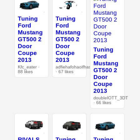
Tuning
Tuning
Ford
Ford
Mustang
Mustang
GT500 2
GT500 2
Door
Door
Tuning
Coupe
Coupe
Ford
2013
2013
Mustang
Kfc_eater ·
adfiehafohaoifhasd
GT500 2
88 likes
· 67 likes
Door
Coupe
2013
doubleIOTT_3DT
· 66 likes
RIVALS
Tuning
Tuning