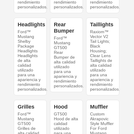
rendimiento
rendimiento
rendimiento
personalizados.
personalizados.
personalizados.
Headlights
Rear
Taillights
Bumper
Ford™
Raxiom™
Mustang
Vector V2
Ford™
Shelby
Tail Lights;
Mustang
Package
Black
GT500
Headlights
Housing;
Rear
Headlights
Clear Lens
Bumper de
de alta
Taillights de
alta calidad
calidad
alta calidad
utilizado
utilizado
utilizado
para una
para una
para una
apariencia y
apariencia y
apariencia y
rendimiento
rendimiento
rendimiento
personalizados.
personalizados.
personalizados.
Grilles
Hood
Muffler
Ford™
GT500
Custom
Mustang
Hood de alta
Akrapovic
GT500
calidad
Style Muffler
Grilles de
utilizado
For Ford
alta calidad
para una
Mustang