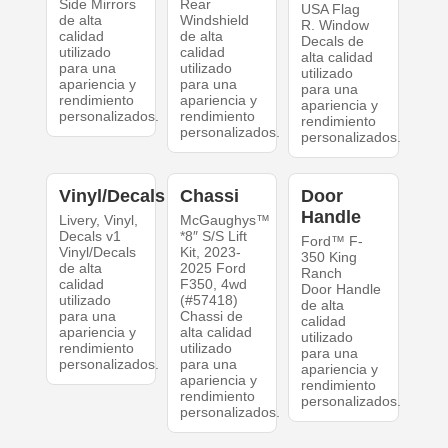
Side Mirrors
Rear
USA Flag
de alta
Windshield
R. Window
calidad
de alta
Decals de
utilizado
calidad
alta calidad
para una
utilizado
utilizado
apariencia y
para una
para una
rendimiento
apariencia y
apariencia y
personalizados.
rendimiento
rendimiento
personalizados.
personalizados.
Vinyl/Decals
Chassi
Door
Handle
Livery, Vinyl,
McGaughys™
Decals v1
*8″ S/S Lift
Ford™ F-
Vinyl/Decals
Kit, 2023-
350 King
de alta
2025 Ford
Ranch
calidad
F350, 4wd
Door Handle
utilizado
(#57418)
de alta
para una
Chassi de
calidad
apariencia y
alta calidad
utilizado
rendimiento
utilizado
para una
personalizados.
para una
apariencia y
apariencia y
rendimiento
rendimiento
personalizados.
personalizados.