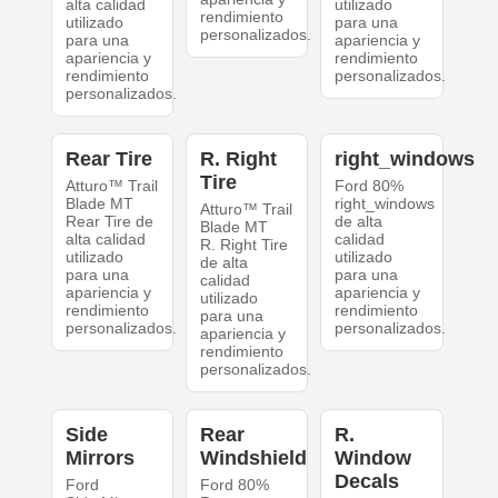
alta calidad
utilizado
rendimiento
utilizado
para una
personalizados.
para una
apariencia y
apariencia y
rendimiento
rendimiento
personalizados.
personalizados.
Rear Tire
R. Right
right_windows
Tire
Atturo™ Trail
Ford 80%
Blade MT
right_windows
Atturo™ Trail
Rear Tire de
de alta
Blade MT
alta calidad
calidad
R. Right Tire
utilizado
utilizado
de alta
para una
para una
calidad
apariencia y
apariencia y
utilizado
rendimiento
rendimiento
para una
personalizados.
personalizados.
apariencia y
rendimiento
personalizados.
Side
Rear
R.
Mirrors
Windshield
Window
Decals
Ford
Ford 80%