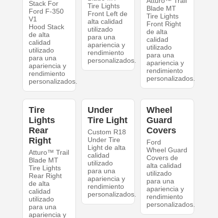
Atturo™ Trail
Stack For
Tire Lights
Blade MT
Ford F-350
Front Left de
Tire Lights
V1
alta calidad
Front Right
Hood Stack
utilizado
de alta
de alta
para una
calidad
calidad
apariencia y
utilizado
utilizado
rendimiento
para una
para una
personalizados.
apariencia y
apariencia y
rendimiento
rendimiento
personalizados.
personalizados.
Tire
Under
Wheel
Lights
Tire Light
Guard
Rear
Covers
Custom R18
Right
Under Tire
Ford
Light de alta
Wheel Guard
Atturo™ Trail
calidad
Covers de
Blade MT
utilizado
alta calidad
Tire Lights
para una
utilizado
Rear Right
apariencia y
para una
de alta
rendimiento
apariencia y
calidad
personalizados.
rendimiento
utilizado
personalizados.
para una
apariencia y