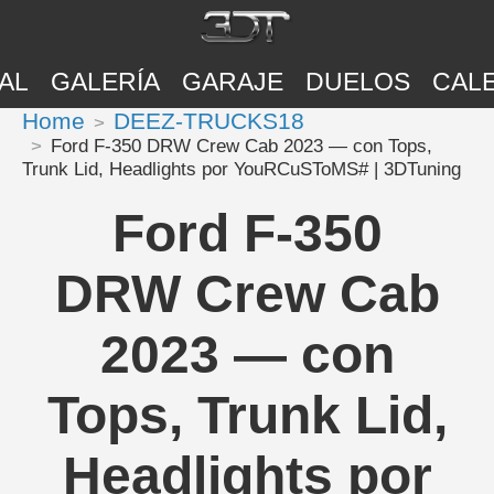
AL
GALERÍA
GARAJE
DUELOS
CAL
Home
DEEZ-TRUCKS18
Ford F-350 DRW Crew Cab 2023 — con Tops,
Trunk Lid, Headlights por YouRCuSToMS# | 3DTuning
Ford F-350
DRW Crew Cab
2023 — con
Tops, Trunk Lid,
Headlights por