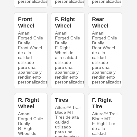
personalizados.
personalizados.
personalizados.
Front
F. Right
Rear
Wheel
Wheel
Wheel
Amani
Amani
Amani
Forged Chile
Forged Chile
Forged Chile
Dually
Dually
Dually
Front Wheel
F. Right
Rear Wheel
de alta
Wheel de
de alta
calidad
alta calidad
calidad
utilizado
utilizado
utilizado
para una
para una
para una
apariencia y
apariencia y
apariencia y
rendimiento
rendimiento
rendimiento
personalizados.
personalizados.
personalizados.
R. Right
Tires
F. Right
Wheel
Tire
Atturo™ Trail
Blade MT
Amani
Atturo™ Trail
Tires de alta
Forged Chile
Blade MT
calidad
Dually
F. Right Tire
utilizado
R. Right
de alta
para una
Wheel de
calidad
apariencia y