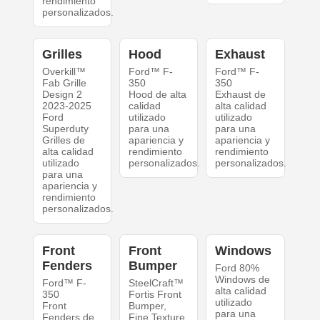
rendimiento
personalizados.
Grilles
Hood
Exhaust
Overkill™
Ford™ F-
Ford™ F-
Fab Grille
350
350
Design 2
Hood de alta
Exhaust de
2023-2025
calidad
alta calidad
Ford
utilizado
utilizado
Superduty
para una
para una
Grilles de
apariencia y
apariencia y
alta calidad
rendimiento
rendimiento
utilizado
personalizados.
personalizados.
para una
apariencia y
rendimiento
personalizados.
Front
Front
Windows
Fenders
Bumper
Ford 80%
Windows de
Ford™ F-
SteelCraft™
alta calidad
350
Fortis Front
utilizado
Front
Bumper,
para una
Fenders de
Fine Texture