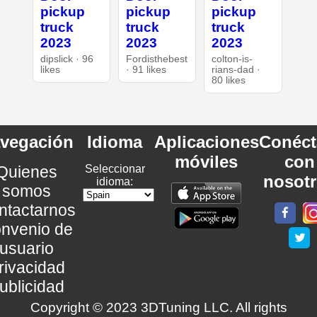
pickup
pickup
pickup
truck
truck
truck
2023
2023
2023
dipslick · 96
Fordisthebest
colton-is-
likes
· 91 likes
rians-dad ·
80 likes
vegación
Idioma
Aplicaciones
Conéct
móviles
con
Quienes
Seleccionar
nosot
idioma:
somos
ntactarnos
nvenio de
usuario
rivacidad
ublicidad
Copyright © 2023 3DTuning LLC. All rights