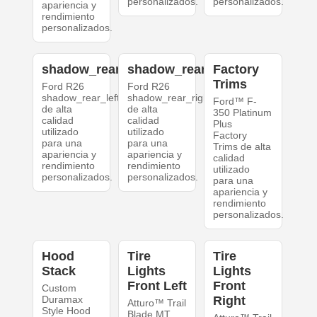
personalizados.
personalizados.
apariencia y
rendimiento
personalizados.
shadow_rear_left
shadow_rear_right
Factory
Trims
Ford R26
Ford R26
shadow_rear_left
shadow_rear_right
Ford™ F-
de alta
de alta
350 Platinum
calidad
calidad
Plus
utilizado
utilizado
Factory
para una
para una
Trims de alta
apariencia y
apariencia y
calidad
rendimiento
rendimiento
utilizado
personalizados.
personalizados.
para una
apariencia y
rendimiento
personalizados.
Hood
Tire
Tire
Stack
Lights
Lights
Front Left
Front
Custom
Duramax
Right
Atturo™ Trail
Style Hood
Blade MT