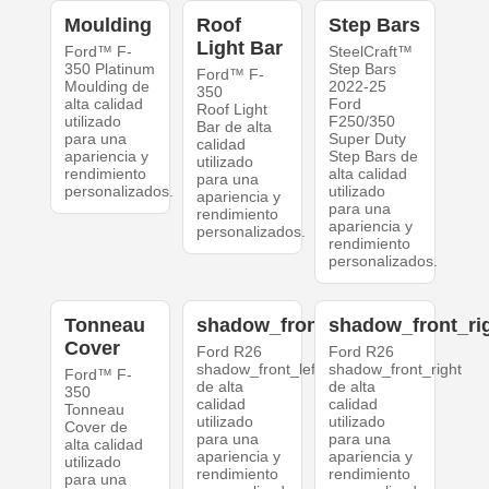
Moulding
Roof
Step Bars
Light Bar
Ford™ F-
SteelCraft™
350 Platinum
Step Bars
Ford™ F-
Moulding de
2022-25
350
alta calidad
Ford
Roof Light
utilizado
F250/350
Bar de alta
para una
Super Duty
calidad
apariencia y
Step Bars de
utilizado
rendimiento
alta calidad
para una
personalizados.
utilizado
apariencia y
para una
rendimiento
apariencia y
personalizados.
rendimiento
personalizados.
Tonneau
shadow_front_left
shadow_front_ri
Cover
Ford R26
Ford R26
shadow_front_left
shadow_front_right
Ford™ F-
de alta
de alta
350
calidad
calidad
Tonneau
utilizado
utilizado
Cover de
para una
para una
alta calidad
apariencia y
apariencia y
utilizado
rendimiento
rendimiento
para una