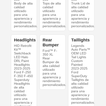
Body de alta
Tops de alta
Trunk Lid de
calidad
calidad
alta calidad
utilizado
utilizado
utilizado
para una
para una
para una
apariencia y
apariencia y
apariencia y
rendimiento
rendimiento
rendimiento
personalizados.
personalizados.
personalizados.
Headlights
Rear
Taillights
Bumper
HID Retrofit
Legends
Kit™
Auto Parts™
Ford™ F-
Switchback
OEM LED
350 XL
LED Halo
Tail Lights
Rear
DRL Paint
Custom
Bumper de
Headlights
Painted
alta calidad
2023-2025
2023-2025
utilizado
Ford F-250
Ford
para una
F-350 F-450
SuperDuty
apariencia y
Superduty
Taillights de
rendimiento
Headlights
alta calidad
personalizados.
de alta
utilizado
calidad
para una
utilizado
apariencia y
para una
rendimiento
apariencia y
personalizados.