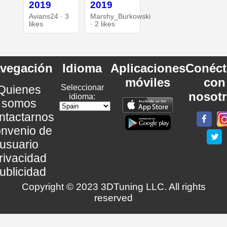
2019
2019
Avians24 · 3
Marshy_Burkowski
likes
· 2 likes
vegación
Idioma
Aplicaciones
Conéct
móviles
con
Quienes
Seleccionar
nosot
idioma:
somos
ntactarnos
nvenio de
usuario
rivacidad
ublicidad
Copyright © 2023 3DTuning LLC. All rights
reserved