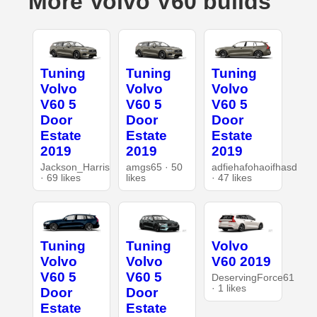
More Volvo V60 builds
Tuning
Tuning
Tuning
Volvo
Volvo
Volvo
V60 5
V60 5
V60 5
Door
Door
Door
Estate
Estate
Estate
2019
2019
2019
Jackson_Harris
amgs65 · 50
adfiehafohaoifhasd
· 69 likes
likes
· 47 likes
Tuning
Tuning
Volvo
Volvo
Volvo
V60 2019
V60 5
V60 5
DeservingForce61
· 1 likes
Door
Door
Estate
Estate