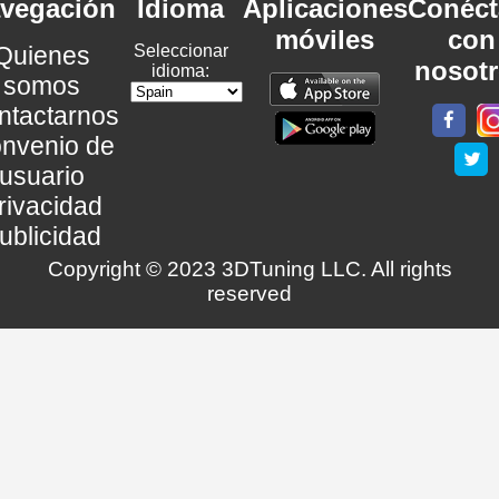
vegación
Idioma
Aplicaciones
Conéct
móviles
con
Quienes
Seleccionar
nosot
idioma:
somos
ntactarnos
nvenio de
usuario
rivacidad
ublicidad
Copyright © 2023 3DTuning LLC. All rights
reserved