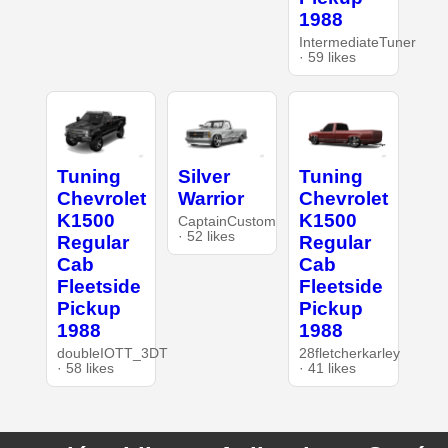
1988
IntermediateTuner
· 59 likes
Tuning
Silver
Tuning
Chevrolet
Warrior
Chevrolet
K1500
K1500
CaptainCustom
· 52 likes
Regular
Regular
Cab
Cab
Fleetside
Fleetside
Pickup
Pickup
1988
1988
doubleIOTT_3DT
28fletcherkarley
· 58 likes
· 41 likes