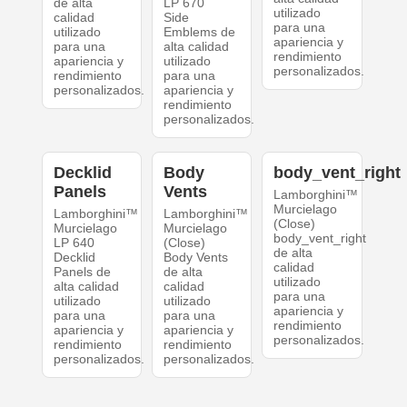
de alta
LP 670
utilizado
calidad
Side
para una
utilizado
Emblems de
apariencia y
para una
alta calidad
rendimiento
apariencia y
utilizado
personalizados.
rendimiento
para una
personalizados.
apariencia y
rendimiento
personalizados.
Decklid
Body
body_vent_right
Panels
Vents
Lamborghini™
Murcielago
Lamborghini™
Lamborghini™
(Close)
Murcielago
Murcielago
body_vent_right
LP 640
(Close)
de alta
Decklid
Body Vents
calidad
Panels de
de alta
utilizado
alta calidad
calidad
para una
utilizado
utilizado
apariencia y
para una
para una
rendimiento
apariencia y
apariencia y
personalizados.
rendimiento
rendimiento
personalizados.
personalizados.