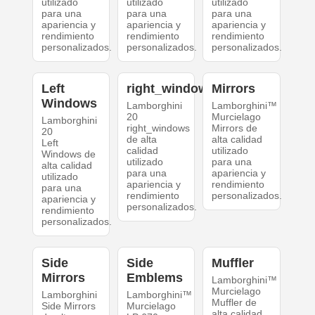
utilizado
utilizado
utilizado
para una
para una
para una
apariencia y
apariencia y
apariencia y
rendimiento
rendimiento
rendimiento
personalizados.
personalizados.
personalizados.
Left
right_windows
Mirrors
Windows
Lamborghini
Lamborghini™
20
Murcielago
Lamborghini
right_windows
Mirrors de
20
de alta
alta calidad
Left
calidad
utilizado
Windows de
utilizado
para una
alta calidad
para una
apariencia y
utilizado
apariencia y
rendimiento
para una
rendimiento
personalizados.
apariencia y
personalizados.
rendimiento
personalizados.
Side
Side
Muffler
Mirrors
Emblems
Lamborghini™
Murcielago
Lamborghini
Lamborghini™
Muffler de
Side Mirrors
Murcielago
alta calidad