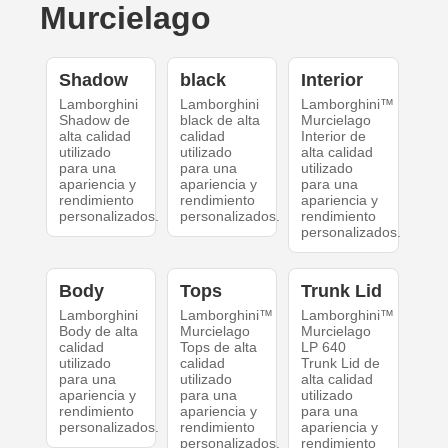
Murcielago
Shadow
black
Interior
Lamborghini
Lamborghini
Lamborghini™
Shadow de
black de alta
Murcielago
alta calidad
calidad
Interior de
utilizado
utilizado
alta calidad
para una
para una
utilizado
apariencia y
apariencia y
para una
rendimiento
rendimiento
apariencia y
personalizados.
personalizados.
rendimiento
personalizados.
Body
Tops
Trunk Lid
Lamborghini
Lamborghini™
Lamborghini™
Body de alta
Murcielago
Murcielago
calidad
Tops de alta
LP 640
utilizado
calidad
Trunk Lid de
para una
utilizado
alta calidad
apariencia y
para una
utilizado
rendimiento
apariencia y
para una
personalizados.
rendimiento
apariencia y
personalizados.
rendimiento