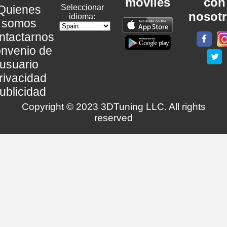
móviles
con
Quienes
Seleccionar
nosot
idioma:
somos
ntactarnos
nvenio de
usuario
rivacidad
ublicidad
Copyright © 2023 3DTuning LLC. All rights
reserved