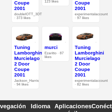
123 likes
Coupe
Coupe
2001
2001
doubleIOTT_3DT
experimentalaccount
· 373 likes
· 97 likes
Tuning
murci
Tuning
Lamborghini
Lamborghini
Ezaritto · 87
likes
Murcielago
Murcielago
2 Door
2 Door
Coupe
Coupe
2001
2001
Jackson_Harris
experimentalaccount
· 94 likes
· 82 likes
vegación
Idioma
Aplicaciones
Conéct