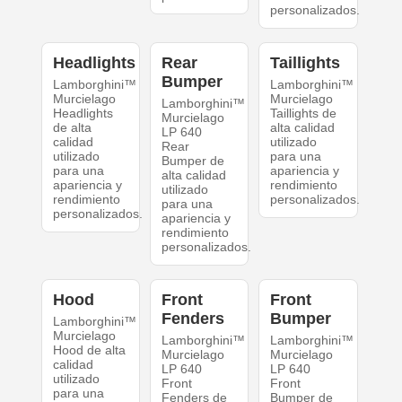
personalizados.
Headlights
Rear
Taillights
Bumper
Lamborghini™
Lamborghini™
Murcielago
Murcielago
Lamborghini™
Headlights
Taillights de
Murcielago
de alta
alta calidad
LP 640
calidad
utilizado
Rear
utilizado
para una
Bumper de
para una
apariencia y
alta calidad
apariencia y
rendimiento
utilizado
rendimiento
personalizados.
para una
personalizados.
apariencia y
rendimiento
personalizados.
Hood
Front
Front
Fenders
Bumper
Lamborghini™
Murcielago
Lamborghini™
Lamborghini™
Hood de alta
Murcielago
Murcielago
calidad
LP 640
LP 640
utilizado
Front
Front
para una
Fenders de
Bumper de