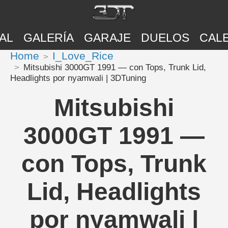
AL
GALERÍA
GARAJE
DUELOS
CAL
Home
I_Love_Rice
Mitsubishi 3000GT 1991 — con Tops, Trunk Lid,
Headlights por nyamwali | 3DTuning
Mitsubishi
3000GT 1991 —
con Tops, Trunk
Lid, Headlights
por nyamwali |