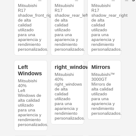
Mitsubishi
Mitsubishi
Mitsubishi
R17
R17
R17
shadow_front_right
shadow_rear_left
shadow_rear_right
de alta
de alta
de alta
calidad
calidad
calidad
utilizado
utilizado
utilizado
para una
para una
para una
apariencia y
apariencia y
apariencia y
rendimiento
rendimiento
rendimiento
personalizados.
personalizados.
personalizados.
Left
right_windows
Mirrors
Windows
Mitsubishi
Mitsubishi™
40%
3000GT
Mitsubishi
right_windows
Mirrors de
40%
de alta
alta calidad
Left
calidad
utilizado
Windows de
utilizado
para una
alta calidad
para una
apariencia y
utilizado
apariencia y
rendimiento
para una
rendimiento
personalizados.
apariencia y
personalizados.
rendimiento
personalizados.