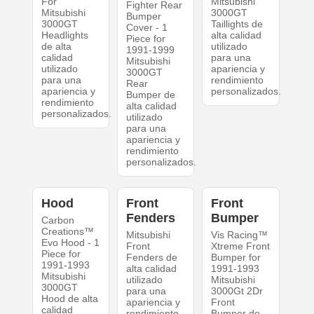
For
Mitsubishi
Fighter Rear
Mitsubishi
3000GT
Bumper
3000GT
Taillights de
Cover - 1
Headlights
alta calidad
Piece for
de alta
utilizado
1991-1999
calidad
para una
Mitsubishi
utilizado
apariencia y
3000GT
para una
rendimiento
Rear
apariencia y
personalizados.
Bumper de
rendimiento
alta calidad
personalizados.
utilizado
para una
apariencia y
rendimiento
personalizados.
Hood
Front
Front
Fenders
Bumper
Carbon
Creations™
Mitsubishi
Vis Racing™
Evo Hood - 1
Front
Xtreme Front
Piece for
Fenders de
Bumper for
1991-1993
alta calidad
1991-1993
Mitsubishi
utilizado
Mitsubishi
3000GT
para una
3000Gt 2Dr
Hood de alta
apariencia y
Front
calidad
rendimiento
Bumper de