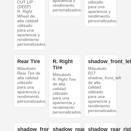
apariencia y
CUT LIP
utilizado
rendimiento
(DEEP)
para una
personalizados.
R. Right
apariencia y
Wheel de
rendimiento
alta calidad
personalizados.
utilizado
para una
apariencia y
rendimiento
personalizados.
Rear Tire
R. Right
shadow_front_lef
Tire
Mitsubishi
Mitsubishi
Rear Tire de
R17
Mitsubishi
alta calidad
shadow_front_left
R. Right Tire
utilizado
de alta
de alta
para una
calidad
calidad
apariencia y
utilizado
utilizado
rendimiento
para una
para una
personalizados.
apariencia y
apariencia y
rendimiento
rendimiento
personalizados.
personalizados.
shadow_front_right
shadow_rear_left
shadow_rear_rig