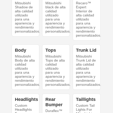
Mitsubishi
Mitsubishi
Recaro™
Shadow de
black de alta
Expert
alta calidad
calidad
Interior de
utilizado
utilizado
alta calidad
para una
para una
utilizado
apariencia y
apariencia y
para una
rendimiento
rendimiento
apariencia y
personalizados.
personalizados.
rendimiento
personalizados.
Body
Tops
Trunk Lid
Mitsubishi
Mitsubishi
Mitsubishi
Body de alta
Tops de alta
Trunk Lid de
calidad
calidad
alta calidad
utilizado
utilizado
utilizado
para una
para una
para una
apariencia y
apariencia y
apariencia y
rendimiento
rendimiento
rendimiento
personalizados.
personalizados.
personalizados.
Headlights
Rear
Taillights
Bumper
Custom
Custom Tail
Headlights
Lights For
Duraflex™