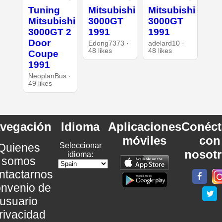
Tuning
Mitsubishi
Mitsubishi
Mitsubishi
3000GT
3000GT
3000GT 2
1991
1991
Door
Edong7373 ·
adelard10 ·
48 likes
48 likes
Coupe
1991
NeoplanBus ·
49 likes
vegación
Idioma
Aplicaciones
Conéct
móviles
con
Quienes
Seleccionar
nosot
idioma:
somos
ntactarnos
nvenio de
usuario
rivacidad