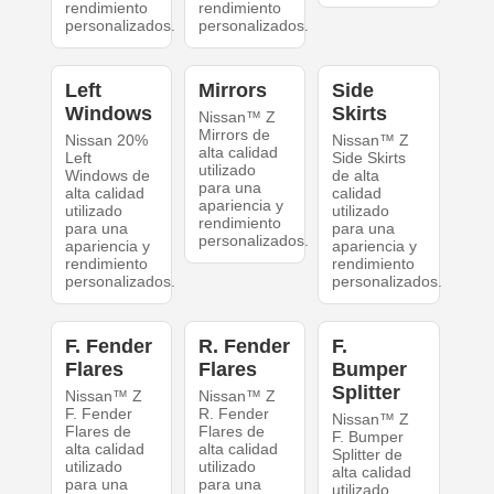
rendimiento
rendimiento
personalizados.
personalizados.
Left
Mirrors
Side
Windows
Skirts
Nissan™ Z
Mirrors de
Nissan 20%
Nissan™ Z
alta calidad
Left
Side Skirts
utilizado
Windows de
de alta
para una
alta calidad
calidad
apariencia y
utilizado
utilizado
rendimiento
para una
para una
personalizados.
apariencia y
apariencia y
rendimiento
rendimiento
personalizados.
personalizados.
F. Fender
R. Fender
F.
Flares
Flares
Bumper
Splitter
Nissan™ Z
Nissan™ Z
F. Fender
R. Fender
Nissan™ Z
Flares de
Flares de
F. Bumper
alta calidad
alta calidad
Splitter de
utilizado
utilizado
alta calidad
para una
para una
utilizado