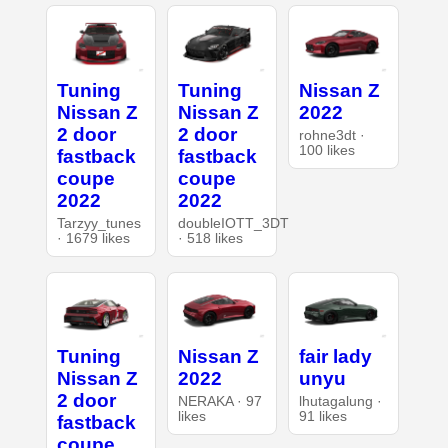
Tuning
Tuning
Nissan Z
Nissan Z
Nissan Z
2022
2 door
2 door
rohne3dt ·
100 likes
fastback
fastback
coupe
coupe
2022
2022
Tarzyy_tunes
doubleIOTT_3DT
· 1679 likes
· 518 likes
Tuning
Nissan Z
fair lady
Nissan Z
2022
unyu
2 door
NERAKA · 97
lhutagalung ·
likes
91 likes
fastback
coupe