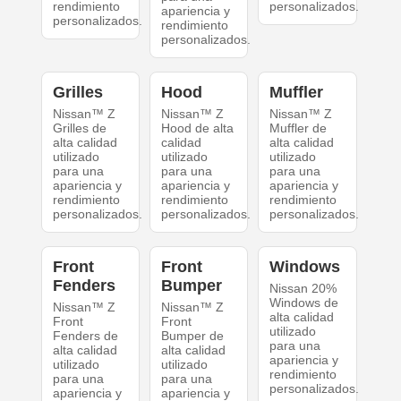
rendimiento
personalizados.
apariencia y
personalizados.
rendimiento
personalizados.
Grilles
Hood
Muffler
Nissan™ Z
Nissan™ Z
Nissan™ Z
Grilles de
Hood de alta
Muffler de
alta calidad
calidad
alta calidad
utilizado
utilizado
utilizado
para una
para una
para una
apariencia y
apariencia y
apariencia y
rendimiento
rendimiento
rendimiento
personalizados.
personalizados.
personalizados.
Front
Front
Windows
Fenders
Bumper
Nissan 20%
Windows de
Nissan™ Z
Nissan™ Z
alta calidad
Front
Front
utilizado
Fenders de
Bumper de
para una
alta calidad
alta calidad
apariencia y
utilizado
utilizado
rendimiento
para una
para una
personalizados.
apariencia y
apariencia y