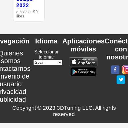
2022
dipslick · 99
likes
vegación
Idioma
Aplicaciones
Conéct
móviles
con
Quienes
Seleccionar
nosot
idioma:
somos
ntactarnos
nvenio de
usuario
rivacidad
ublicidad
Copyright © 2023 3DTuning LLC. All rights
reserved