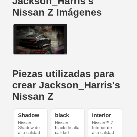
Jackson_Harris's
Nissan Z Imágenes
Piezas utilizadas para
crear Jackson_Harris's
Nissan Z
Shadow
black
Interior
Nissan
Nissan
Nissan™ Z
Shadow de
black de alta
Interior de
alta calidad
calidad
alta calidad