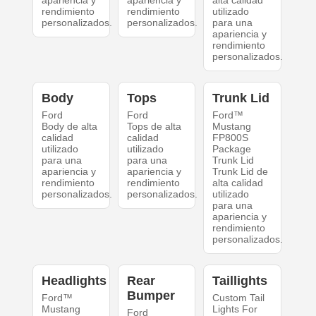
apariencia y
apariencia y
alta calidad
rendimiento
rendimiento
utilizado
personalizados.
personalizados.
para una
apariencia y
rendimiento
personalizados.
Body
Tops
Trunk Lid
Ford
Ford
Ford™
Body de alta
Tops de alta
Mustang
calidad
calidad
FP800S
utilizado
utilizado
Package
para una
para una
Trunk Lid
apariencia y
apariencia y
Trunk Lid de
rendimiento
rendimiento
alta calidad
personalizados.
personalizados.
utilizado
para una
apariencia y
rendimiento
personalizados.
Headlights
Rear
Taillights
Bumper
Ford™
Custom Tail
Mustang
Lights For
Ford