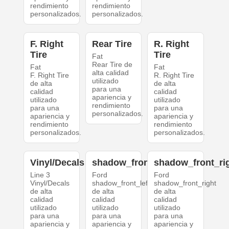
rendimiento
rendimiento
personalizados.
personalizados.
F. Right
Rear Tire
R. Right
Tire
Tire
Fat
Rear Tire de
Fat
Fat
alta calidad
F. Right Tire
R. Right Tire
utilizado
de alta
de alta
para una
calidad
calidad
apariencia y
utilizado
utilizado
rendimiento
para una
para una
personalizados.
apariencia y
apariencia y
rendimiento
rendimiento
personalizados.
personalizados.
Vinyl/Decals
shadow_front_left
shadow_front_ri
Line 3
Ford
Ford
Vinyl/Decals
shadow_front_left
shadow_front_right
de alta
de alta
de alta
calidad
calidad
calidad
utilizado
utilizado
utilizado
para una
para una
para una
apariencia y
apariencia y
apariencia y