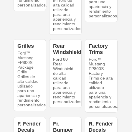
rendimiento
Mirrors de
para una
personalizados.
alta calidad
apariencia y
utilizado
rendimiento
para una
personalizados.
apariencia y
rendimiento
personalizados.
Grilles
Rear
Factory
Windshield
Trims
Ford™
Mustang
Ford 80
Ford™
FP800S
Rear
Mustang
Package
Windshield
FP800S
Grille
de alta
Factory
Grilles de
calidad
Trims de alta
alta calidad
utilizado
calidad
utilizado
para una
utilizado
para una
apariencia y
para una
apariencia y
rendimiento
apariencia y
rendimiento
personalizados.
rendimiento
personalizados.
personalizados.
F. Fender
Fr.
R. Fender
Decals
Bumper
Decals