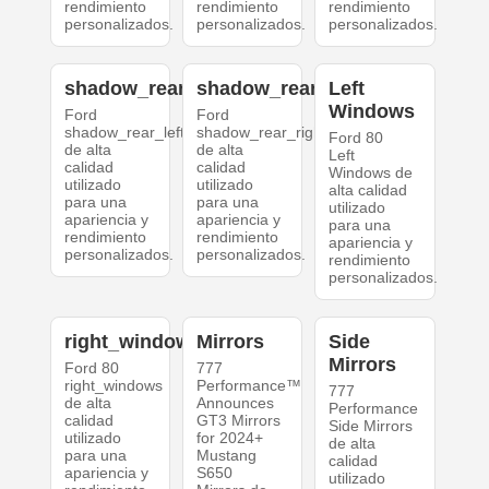
rendimiento
rendimiento
rendimiento
personalizados.
personalizados.
personalizados.
shadow_rear_left
shadow_rear_right
Left
Windows
Ford
Ford
shadow_rear_left
shadow_rear_right
Ford 80
de alta
de alta
Left
calidad
calidad
Windows de
utilizado
utilizado
alta calidad
para una
para una
utilizado
apariencia y
apariencia y
para una
rendimiento
rendimiento
apariencia y
personalizados.
personalizados.
rendimiento
personalizados.
right_windows
Mirrors
Side
Mirrors
Ford 80
777
right_windows
Performance™
777
de alta
Announces
Performance
calidad
GT3 Mirrors
Side Mirrors
utilizado
for 2024+
de alta
para una
Mustang
calidad
apariencia y
S650
utilizado