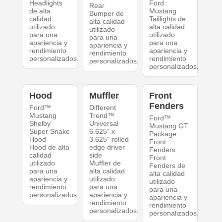
Headlights
Ford
Rear
de alta
Mustang
Bumper de
calidad
Taillights de
alta calidad
utilizado
alta calidad
utilizado
para una
utilizado
para una
apariencia y
para una
apariencia y
rendimiento
apariencia y
rendimiento
personalizados.
rendimiento
personalizados.
personalizados.
Hood
Muffler
Front
Fenders
Ford™
Different
Mustang
Trend™
Ford™
Shelby
Universal
Mustang GT
Super Snake
6.625" x
Package
Hood
3.625" rolled
Front
Hood de alta
edge driver
Fenders
calidad
side
Front
utilizado
Muffler de
Fenders de
para una
alta calidad
alta calidad
apariencia y
utilizado
utilizado
rendimiento
para una
para una
personalizados.
apariencia y
apariencia y
rendimiento
rendimiento
personalizados.
personalizados.