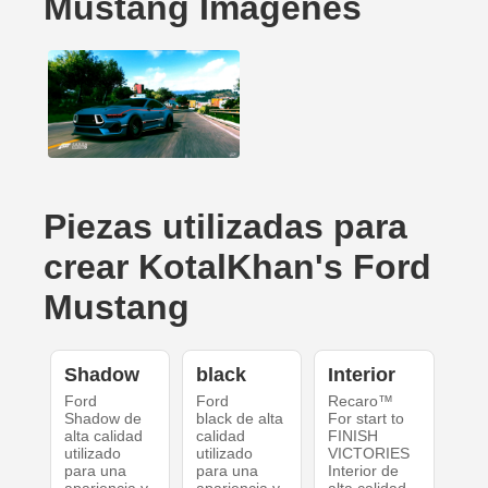
Mustang Imágenes
Piezas utilizadas para
crear KotalKhan's Ford
Mustang
Shadow
black
Interior
Ford
Ford
Recaro™
Shadow de
black de alta
For start to
alta calidad
calidad
FINISH
utilizado
utilizado
VICTORIES
para una
para una
Interior de