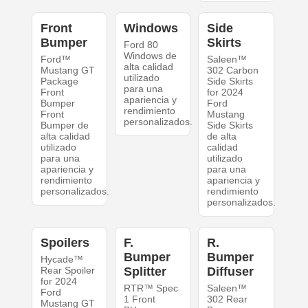
Front
Windows
Side
Bumper
Skirts
Ford 80
Windows de
Ford™
Saleen™
alta calidad
Mustang GT
302 Carbon
utilizado
Package
Side Skirts
para una
Front
for 2024
apariencia y
Bumper
Ford
rendimiento
Front
Mustang
personalizados.
Bumper de
Side Skirts
alta calidad
de alta
utilizado
calidad
para una
utilizado
apariencia y
para una
rendimiento
apariencia y
personalizados.
rendimiento
personalizados.
Spoilers
F.
R.
Bumper
Bumper
Hycade™
Rear Spoiler
Splitter
Diffuser
for 2024
RTR™ Spec
Saleen™
Ford
1 Front
302 Rear
Mustang GT