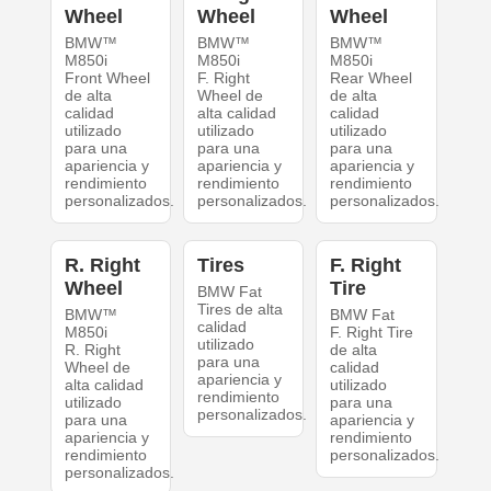
Wheel
Wheel
Wheel
BMW™
BMW™
BMW™
M850i
M850i
M850i
Front Wheel
F. Right
Rear Wheel
de alta
Wheel de
de alta
calidad
alta calidad
calidad
utilizado
utilizado
utilizado
para una
para una
para una
apariencia y
apariencia y
apariencia y
rendimiento
rendimiento
rendimiento
personalizados.
personalizados.
personalizados.
R. Right
Tires
F. Right
Wheel
Tire
BMW Fat
Tires de alta
BMW™
BMW Fat
calidad
M850i
F. Right Tire
utilizado
R. Right
de alta
para una
Wheel de
calidad
apariencia y
alta calidad
utilizado
rendimiento
utilizado
para una
personalizados.
para una
apariencia y
apariencia y
rendimiento
rendimiento
personalizados.
personalizados.