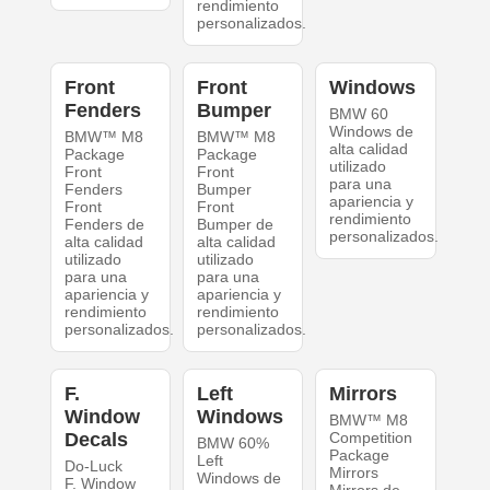
rendimiento
personalizados.
Front
Front
Windows
Fenders
Bumper
BMW 60
Windows de
BMW™ M8
BMW™ M8
alta calidad
Package
Package
utilizado
Front
Front
para una
Fenders
Bumper
apariencia y
Front
Front
rendimiento
Fenders de
Bumper de
personalizados.
alta calidad
alta calidad
utilizado
utilizado
para una
para una
apariencia y
apariencia y
rendimiento
rendimiento
personalizados.
personalizados.
F.
Left
Mirrors
Window
Windows
BMW™ M8
Decals
Competition
BMW 60%
Package
Left
Do-Luck
Mirrors
Windows de
F. Window