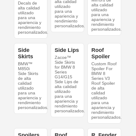
Mirrors de
alta calidad
Decals de
alta calidad
utilizado
alta calidad
utilizado
para una
utilizado
para una
apariencia y
para una
apariencia y
rendimiento
apariencia y
rendimiento
personalizados.
rendimiento
personalizados.
personalizados.
Side
Side Lips
Roof
Skirts
Spoiler
Zacoe™
Side Skirts
BMW™
Custom Roof
for BMW 8
M850i
Spoiler For
Series
Side Skirts
BMW 8
G14/G15
de alta
Series V3
Side Lips de
calidad
Roof Spoiler
alta calidad
utilizado
de alta
utilizado
para una
calidad
para una
apariencia y
utilizado
apariencia y
rendimiento
para una
rendimiento
personalizados.
apariencia y
personalizados.
rendimiento
personalizados.
Spoilers
Roof
R. Fender