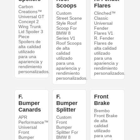
Scoops
Flares
Carbon
Creations™
Custom
Clinched™
Universal GT
Street Scene
Classic
Concept 2
Style Roof
Universal
Wing Trunk
Scoop For
Fender
Lid Spoiler 3
BMW 8
Flares V1
Piece
Series V1
R. Fender
Spoilers de
Roof Scoops
Flares de
alta calidad
de alta
alta calidad
utilizado
calidad
utilizado
para una
utilizado
para una
apariencia y
para una
apariencia y
rendimiento
apariencia y
rendimiento
personalizados.
rendimiento
personalizados.
personalizados.
F.
F.
Front
Bumper
Bumper
Brake
Canards
Splitter
Brembo
Front Brake
APR
Custom
de alta
Performance™
Front
calidad
Universal
Bumper
utilizado
Front
Splitter For
para una
Bumper
BMW 8