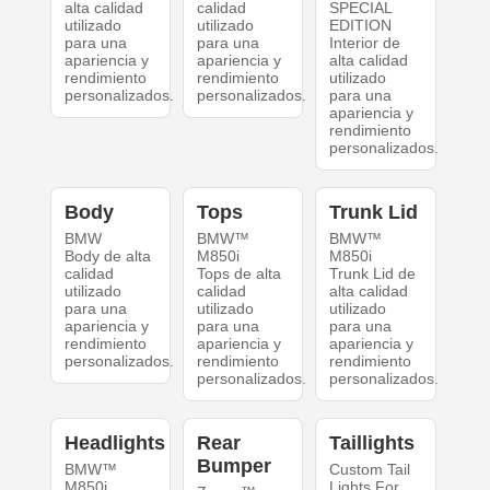
alta calidad
calidad
SPECIAL
utilizado
utilizado
EDITION
para una
para una
Interior de
apariencia y
apariencia y
alta calidad
rendimiento
rendimiento
utilizado
personalizados.
personalizados.
para una
apariencia y
rendimiento
personalizados.
Body
Tops
Trunk Lid
BMW
BMW™
BMW™
Body de alta
M850i
M850i
calidad
Tops de alta
Trunk Lid de
utilizado
calidad
alta calidad
para una
utilizado
utilizado
apariencia y
para una
para una
rendimiento
apariencia y
apariencia y
personalizados.
rendimiento
rendimiento
personalizados.
personalizados.
Headlights
Rear
Taillights
Bumper
BMW™
Custom Tail
M850i
Lights For