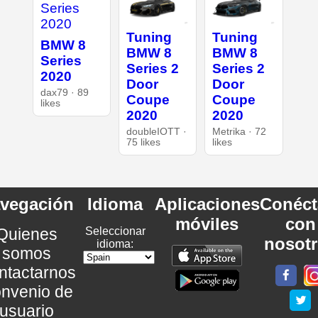
Tuning
Tuning
BMW 8
BMW 8
BMW 8
Series
Series 2
Series 2
2020
Door
Door
dax79 · 89
Coupe
Coupe
likes
2020
2020
doubleIOTT ·
Metrika · 72
75 likes
likes
vegación
Idioma
Aplicaciones
Conéct
móviles
con
Quienes
Seleccionar
nosot
idioma:
somos
ntactarnos
nvenio de
usuario