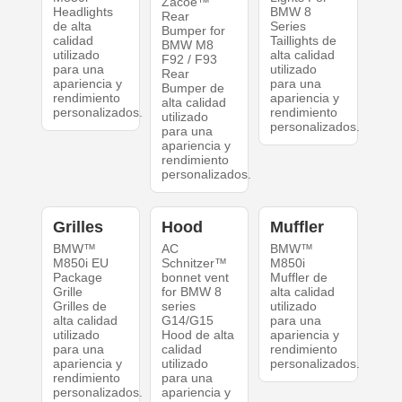
Zacoe™
Headlights
BMW 8
Rear
de alta
Series
Bumper for
calidad
Taillights de
BMW M8
utilizado
alta calidad
F92 / F93
para una
utilizado
Rear
apariencia y
para una
Bumper de
rendimiento
apariencia y
alta calidad
personalizados.
rendimiento
utilizado
personalizados.
para una
apariencia y
rendimiento
personalizados.
Grilles
Hood
Muffler
BMW™
AC
BMW™
M850i EU
Schnitzer™
M850i
Package
bonnet vent
Muffler de
Grille
for BMW 8
alta calidad
Grilles de
series
utilizado
alta calidad
G14/G15
para una
utilizado
Hood de alta
apariencia y
para una
calidad
rendimiento
apariencia y
utilizado
personalizados.
rendimiento
para una
personalizados.
apariencia y