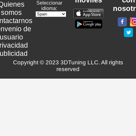
Quienes
Seleccionar
nosot
idioma:
somos
ntactarnos
nvenio de
usuario
rivacidad
ublicidad
Copyright © 2023 3DTuning LLC. All rights
reserved