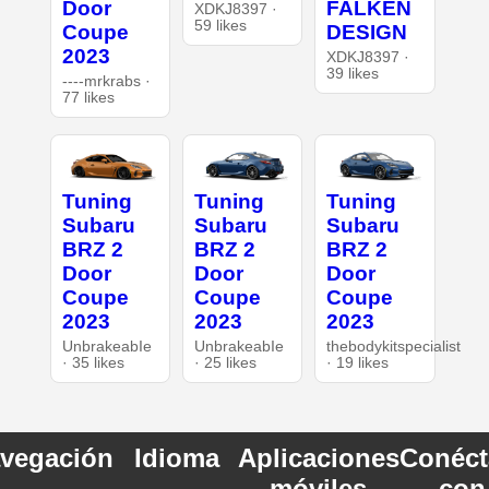
Door
FALKEN
XDKJ8397 ·
59 likes
Coupe
DESIGN
2023
XDKJ8397 ·
39 likes
----mrkrabs ·
77 likes
Tuning
Tuning
Tuning
Subaru
Subaru
Subaru
BRZ 2
BRZ 2
BRZ 2
Door
Door
Door
Coupe
Coupe
Coupe
2023
2023
2023
UnbrakeabIe
UnbrakeabIe
thebodykitspecialist
· 35 likes
· 25 likes
· 19 likes
vegación
Idioma
Aplicaciones
Conéct
móviles
con