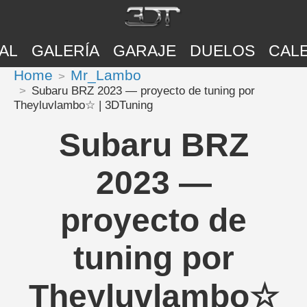
AL
GALERÍA
GARAJE
DUELOS
CAL
Home
Mr_Lambo
Subaru BRZ 2023 — proyecto de tuning por
Theyluvlambo☆ | 3DTuning
Subaru BRZ
2023 —
proyecto de
tuning por
Theyluvlambo☆