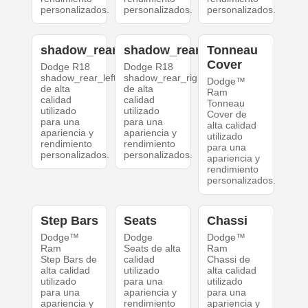
personalizados.
personalizados.
personalizados.
shadow_rear_left
shadow_rear_right
Tonneau
Cover
Dodge R18
Dodge R18
shadow_rear_left
shadow_rear_right
Dodge™
de alta
de alta
Ram
calidad
calidad
Tonneau
utilizado
utilizado
Cover de
para una
para una
alta calidad
apariencia y
apariencia y
utilizado
rendimiento
rendimiento
para una
personalizados.
personalizados.
apariencia y
rendimiento
personalizados.
Step Bars
Seats
Chassi
Dodge™
Dodge
Dodge™
Ram
Seats de alta
Ram
Step Bars de
calidad
Chassi de
alta calidad
utilizado
alta calidad
utilizado
para una
utilizado
para una
apariencia y
para una
apariencia y
rendimiento
apariencia y