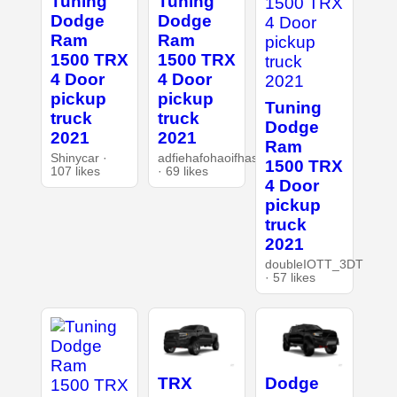
Tuning
Tuning
Dodge
Dodge
Ram
Ram
1500 TRX
1500 TRX
4 Door
4 Door
pickup
pickup
Tuning
truck
truck
Dodge
2021
2021
Ram
Shinycar ·
adfiehafohaoifhasd
1500 TRX
107 likes
· 69 likes
4 Door
pickup
truck
2021
doubleIOTT_3DT
· 57 likes
TRX
Dodge