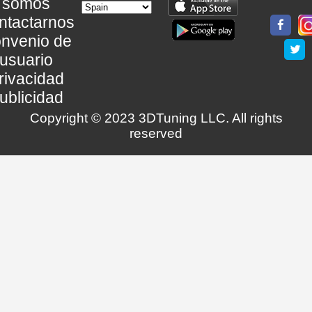
somos
ntactarnos
nvenio de
usuario
rivacidad
ublicidad
Copyright © 2023 3DTuning LLC. All rights
reserved