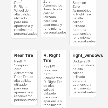
Zero
Ram
Scorpion
Asimmetrico
R. Right
Zero
Tires de alta
Wheel de
Asimmetrico
calidad
alta calidad
F. Right Tire
utilizado
utilizado
de alta
para una
para una
calidad
apariencia y
apariencia y
utilizado
rendimiento
rendimiento
para una
personalizados.
personalizados.
apariencia y
rendimiento
personalizados.
Rear Tire
R. Right
right_windows
Tire
Pirelli™
Dodge 20%
Scorpion
right_windows
Pirelli™
Zero
de alta
Scorpion
Asimmetrico
calidad
Zero
Rear Tire de
utilizado
Asimmetrico
alta calidad
para una
R. Right Tire
utilizado
apariencia y
de alta
para una
rendimiento
calidad
apariencia y
personalizados.
utilizado
rendimiento
para una
personalizados.
apariencia y
rendimiento