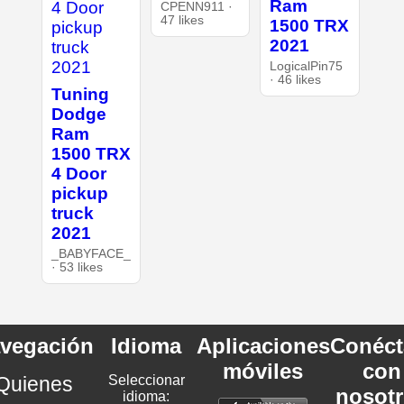
Ram
CPENN911 ·
47 likes
1500 TRX
2021
LogicalPin75
· 46 likes
Tuning
Dodge
Ram
1500 TRX
4 Door
pickup
truck
2021
_BABYFACE_
· 53 likes
vegación
Idioma
Aplicaciones
Conéct
móviles
con
Quienes
Seleccionar
nosot
idioma: