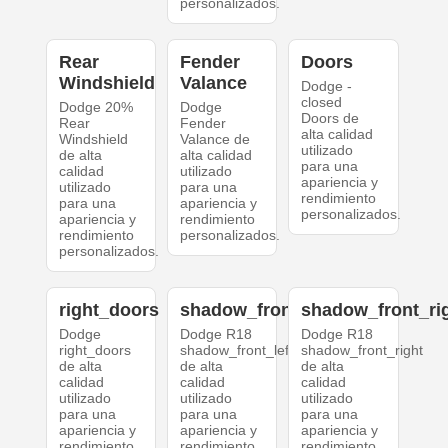
personalizados.
Rear
Fender
Doors
Windshield
Valance
Dodge -
closed
Dodge 20%
Dodge
Doors de
Rear
Fender
alta calidad
Windshield
Valance de
utilizado
de alta
alta calidad
para una
calidad
utilizado
apariencia y
utilizado
para una
rendimiento
para una
apariencia y
personalizados.
apariencia y
rendimiento
rendimiento
personalizados.
personalizados.
right_doors
shadow_front_left
shadow_front_ri
Dodge
Dodge R18
Dodge R18
right_doors
shadow_front_left
shadow_front_right
de alta
de alta
de alta
calidad
calidad
calidad
utilizado
utilizado
utilizado
para una
para una
para una
apariencia y
apariencia y
apariencia y
rendimiento
rendimiento
rendimiento