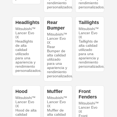
rendimiento
rendimiento
personalizados.
personalizados.
Headlights
Rear
Taillights
Bumper
Mitsubishi™
Mitsubishi™
Lancer Evo
Lancer Evo
Mitsubishi™
IX
IX
Lancer Evo
Headlights
Taillights de
IX
de alta
alta calidad
Rear
calidad
utilizado
Bumper de
utilizado
para una
alta calidad
para una
apariencia y
utilizado
apariencia y
rendimiento
para una
rendimiento
personalizados.
apariencia y
personalizados.
rendimiento
personalizados.
Hood
Muffler
Front
Fenders
Mitsubishi™
Mitsubishi™
Lancer Evo
Lancer Evo
Mitsubishi™
IX
IX
Lancer Evo
Hood de alta
Muffler de
IX
calidad
alta calidad
Front