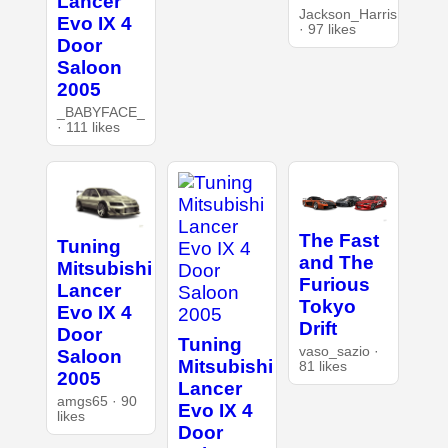
Lancer
Jackson_Harris
Evo IX 4
· 97 likes
Door
Saloon
2005
_BABYFACE_
· 111 likes
The Fast
Tuning
and The
Mitsubishi
Furious
Lancer
Tokyo
Evo IX 4
Drift
Door
Tuning
vaso_sazio ·
Saloon
Mitsubishi
81 likes
2005
Lancer
amgs65 · 90
Evo IX 4
likes
Door