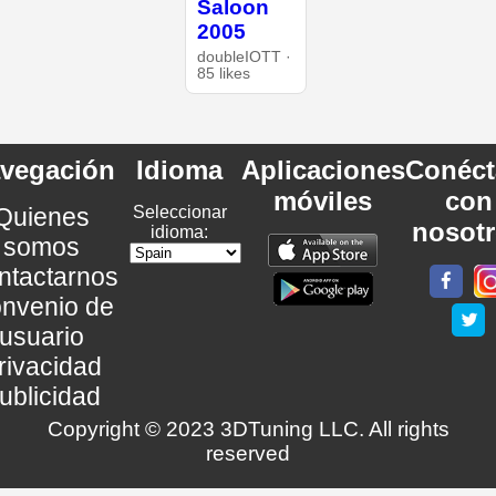
Saloon
2005
doubleIOTT ·
85 likes
vegación
Idioma
Aplicaciones
Conéct
móviles
con
Quienes
Seleccionar
nosot
idioma:
somos
ntactarnos
nvenio de
usuario
rivacidad
ublicidad
Copyright © 2023 3DTuning LLC. All rights
reserved