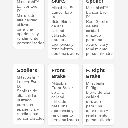
Skirts
Spoiler
Mitsubishi™
Lancer Evo
Mitsubishi™
Mitsubishi™
IX
Lancer Evo
Lancer Evo
Mirrors de
IX
IX
alta calidad
Side Skirts
Roof Spoiler
utilizado
de alta
de alta
para una
calidad
calidad
apariencia y
utilizado
utilizado
rendimiento
para una
para una
personalizados.
apariencia y
apariencia y
rendimiento
rendimiento
personalizados.
personalizados.
Spoilers
Front
F. Right
Brake
Brake
Mitsubishi™
Lancer Evo
Mitsubishi
Mitsubishi
IX
Front Brake
F. Right
Spoilers de
de alta
Brake de alta
alta calidad
calidad
calidad
utilizado
utilizado
utilizado
para una
para una
para una
apariencia y
apariencia y
apariencia y
rendimiento
rendimiento
rendimiento
personalizados.
personalizados.
personalizados.