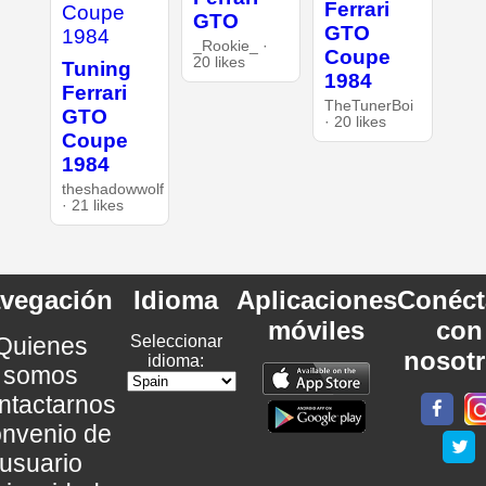
Ferrari
GTO
GTO
_Rookie_ ·
Coupe
20 likes
Tuning
1984
Ferrari
TheTunerBoi
GTO
· 20 likes
Coupe
1984
theshadowwolf
· 21 likes
vegación
Idioma
Aplicaciones
Conéct
móviles
con
Quienes
Seleccionar
nosot
idioma:
somos
ntactarnos
nvenio de
usuario