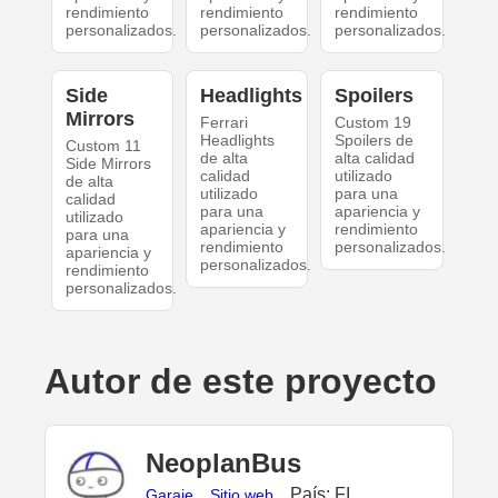
rendimiento
rendimiento
rendimiento
personalizados.
personalizados.
personalizados.
Side
Headlights
Spoilers
Mirrors
Ferrari
Custom 19
Headlights
Spoilers de
Custom 11
de alta
alta calidad
Side Mirrors
calidad
utilizado
de alta
utilizado
para una
calidad
para una
apariencia y
utilizado
apariencia y
rendimiento
para una
rendimiento
personalizados.
apariencia y
personalizados.
rendimiento
personalizados.
Autor de este proyecto
NeoplanBus
País: FI
Garaje
Sitio web