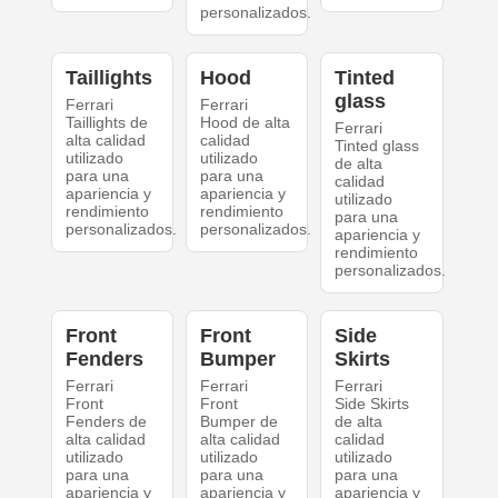
personalizados.
Taillights
Hood
Tinted
glass
Ferrari
Ferrari
Taillights de
Hood de alta
Ferrari
alta calidad
calidad
Tinted glass
utilizado
utilizado
de alta
para una
para una
calidad
apariencia y
apariencia y
utilizado
rendimiento
rendimiento
para una
personalizados.
personalizados.
apariencia y
rendimiento
personalizados.
Front
Front
Side
Fenders
Bumper
Skirts
Ferrari
Ferrari
Ferrari
Front
Front
Side Skirts
Fenders de
Bumper de
de alta
alta calidad
alta calidad
calidad
utilizado
utilizado
utilizado
para una
para una
para una
apariencia y
apariencia y
apariencia y