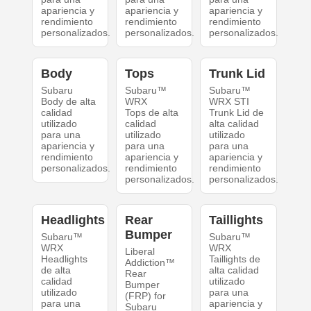
apariencia y
apariencia y
apariencia y
rendimiento
rendimiento
rendimiento
personalizados.
personalizados.
personalizados.
Body
Tops
Trunk Lid
Subaru
Subaru™
Subaru™
Body de alta
WRX
WRX STI
calidad
Tops de alta
Trunk Lid de
utilizado
calidad
alta calidad
para una
utilizado
utilizado
apariencia y
para una
para una
rendimiento
apariencia y
apariencia y
personalizados.
rendimiento
rendimiento
personalizados.
personalizados.
Headlights
Rear
Taillights
Bumper
Subaru™
Subaru™
WRX
WRX
Liberal
Headlights
Taillights de
Addiction™
de alta
alta calidad
Rear
calidad
utilizado
Bumper
utilizado
para una
(FRP) for
para una
apariencia y
Subaru