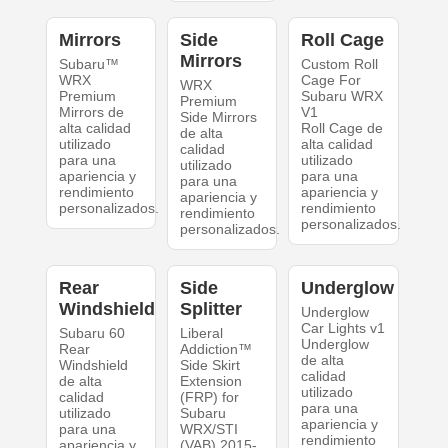
Mirrors
Side
Roll Cage
Mirrors
Subaru™
Custom Roll
WRX
Cage For
WRX
Premium
Subaru WRX
Premium
Mirrors de
V1
Side Mirrors
alta calidad
Roll Cage de
de alta
utilizado
alta calidad
calidad
para una
utilizado
utilizado
apariencia y
para una
para una
rendimiento
apariencia y
apariencia y
personalizados.
rendimiento
rendimiento
personalizados.
personalizados.
Rear
Side
Underglow
Windshield
Splitter
Underglow
Car Lights v1
Subaru 60
Liberal
Underglow
Rear
Addiction™
de alta
Windshield
Side Skirt
calidad
de alta
Extension
utilizado
calidad
(FRP) for
para una
utilizado
Subaru
apariencia y
para una
WRX/STI
rendimiento
apariencia y
(VAB) 2015-