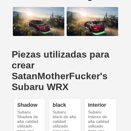
Piezas utilizadas para
crear
SatanMotherFucker's
Subaru WRX
Shadow
black
Interior
Subaru
Subaru
Subaru
Shadow de
black de alta
Interior de
alta calidad
calidad
alta calidad
utilizado
utilizado
utilizado
para una
para una
para una