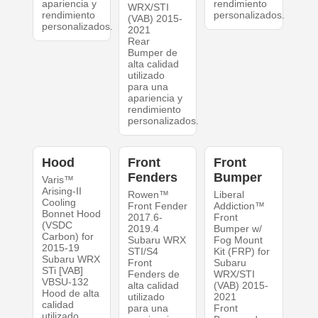
apariencia y
rendimiento
WRX/STI
rendimiento
personalizados.
(VAB) 2015-
personalizados.
2021
Rear
Bumper de
alta calidad
utilizado
para una
apariencia y
rendimiento
personalizados.
Hood
Front
Front
Fenders
Bumper
Varis™
Arising-II
Rowen™
Liberal
Cooling
Front Fender
Addiction™
Bonnet Hood
2017.6-
Front
(VSDC
2019.4
Bumper w/
Carbon) for
Subaru WRX
Fog Mount
2015-19
STI/S4
Kit (FRP) for
Subaru WRX
Front
Subaru
STi [VAB]
Fenders de
WRX/STI
VBSU-132
alta calidad
(VAB) 2015-
Hood de alta
utilizado
2021
calidad
para una
Front
utilizado