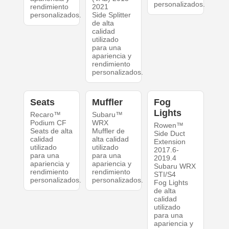
personalizados.
rendimiento
2021
personalizados.
Side Splitter
de alta
calidad
utilizado
para una
apariencia y
rendimiento
personalizados.
Seats
Muffler
Fog
Lights
Recaro™
Subaru™
Podium CF
WRX
Rowen™
Seats de alta
Muffler de
Side Duct
calidad
alta calidad
Extension
utilizado
utilizado
2017.6-
para una
para una
2019.4
apariencia y
apariencia y
Subaru WRX
rendimiento
rendimiento
STI/S4
personalizados.
personalizados.
Fog Lights
de alta
calidad
utilizado
para una
apariencia y