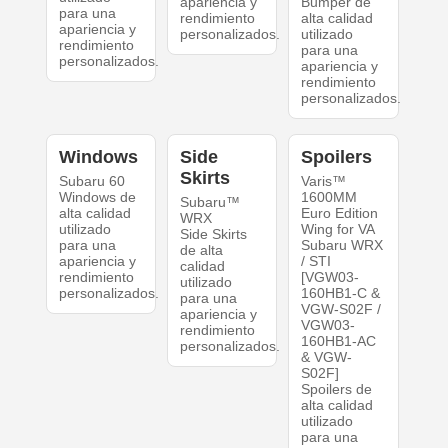
apariencia y
Bumper de
para una
rendimiento
alta calidad
apariencia y
personalizados.
utilizado
rendimiento
para una
personalizados.
apariencia y
rendimiento
personalizados.
Windows
Side
Spoilers
Skirts
Subaru 60
Varis™
Windows de
1600MM
Subaru™
alta calidad
Euro Edition
WRX
utilizado
Wing for VA
Side Skirts
para una
Subaru WRX
de alta
apariencia y
/ STI
calidad
rendimiento
[VGW03-
utilizado
personalizados.
160HB1-C &
para una
VGW-S02F /
apariencia y
VGW03-
rendimiento
160HB1-AC
personalizados.
& VGW-
S02F]
Spoilers de
alta calidad
utilizado
para una