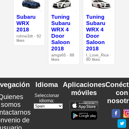
Subaru
Tuning
Tuning
WRX
Subaru
Subaru
2018
WRX 4
WRX 4
Door
Door
rohne3dt · 92
likes
Saloon
Saloon
2018
2018
amgs65 · 88
I_Love_Rice ·
likes
80 likes
vegación
Idioma
Aplicaciones
Conéct
móviles
con
Quienes
Seleccionar
nosot
idioma:
somos
ntactarnos
nvenio de
usuario