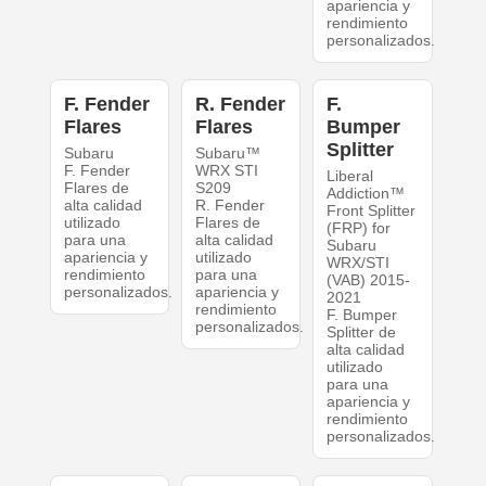
apariencia y
rendimiento
personalizados.
F. Fender
R. Fender
F.
Flares
Flares
Bumper
Splitter
Subaru
Subaru™
F. Fender
WRX STI
Liberal
Flares de
S209
Addiction™
alta calidad
R. Fender
Front Splitter
utilizado
Flares de
(FRP) for
para una
alta calidad
Subaru
apariencia y
utilizado
WRX/STI
rendimiento
para una
(VAB) 2015-
personalizados.
apariencia y
2021
rendimiento
F. Bumper
personalizados.
Splitter de
alta calidad
utilizado
para una
apariencia y
rendimiento
personalizados.