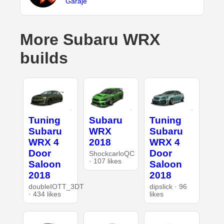
Garaje
More Subaru WRX
builds
Tuning
Subaru
Tuning
Subaru
WRX
Subaru
WRX 4
2018
WRX 4
Door
Door
ShockcarloQC
· 107 likes
Saloon
Saloon
2018
2018
doubleIOTT_3DT
dipslick · 96
· 434 likes
likes