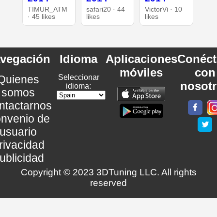
TIMUR_ATM
safari20 · 44
VictorVi · 10
· 45 likes
likes
likes
vegación
Idioma
Aplicaciones
Conéct
móviles
con
Quienes
Seleccionar
nosot
idioma:
somos
ntactarnos
nvenio de
usuario
rivacidad
ublicidad
Copyright © 2023 3DTuning LLC. All rights
reserved