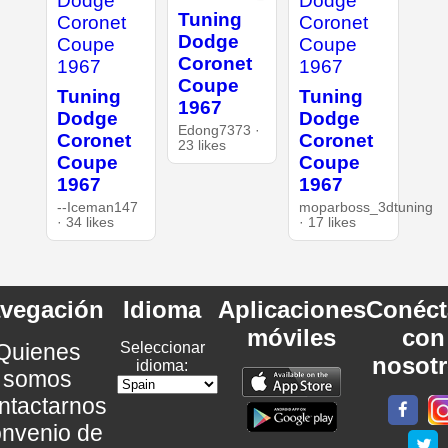
Tuning
Dodge
Coronet
Coupe
Tuning
Tuning
1967
Dodge
Dodge
Edong7373 ·
Coronet
Coronet
23 likes
Coupe
Coupe
1967
1967
--Iceman147
moparboss_3dtuning
· 34 likes
· 17 likes
vegación
Idioma
Aplicaciones
Conéct
móviles
con
Quienes
Seleccionar
nosot
idioma:
somos
ntactarnos
nvenio de