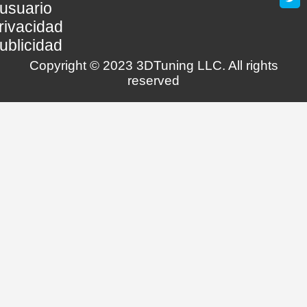
usuario
rivacidad
ublicidad
Copyright © 2023 3DTuning LLC. All rights
reserved