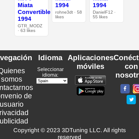
Miata
1994
1994
Convertible
rohne3dt · 58
DanielF12 ·
likes
55 likes
1994
GTR_MODZ
· 63 likes
vegación
Idioma
Aplicaciones
Conéct
móviles
con
Quienes
Seleccionar
nosot
idioma:
somos
ntactarnos
nvenio de
usuario
rivacidad
ublicidad
Copyright © 2023 3DTuning LLC. All rights
reserved