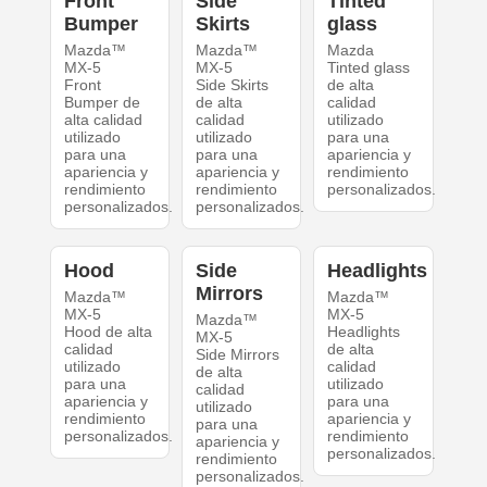
Front
Side
Tinted
Bumper
Skirts
glass
Mazda™
Mazda™
Mazda
MX-5
MX-5
Tinted glass
Front
Side Skirts
de alta
Bumper de
de alta
calidad
alta calidad
calidad
utilizado
utilizado
utilizado
para una
para una
para una
apariencia y
apariencia y
apariencia y
rendimiento
rendimiento
rendimiento
personalizados.
personalizados.
personalizados.
Hood
Side
Headlights
Mirrors
Mazda™
Mazda™
MX-5
MX-5
Mazda™
Hood de alta
Headlights
MX-5
calidad
de alta
Side Mirrors
utilizado
calidad
de alta
para una
utilizado
calidad
apariencia y
para una
utilizado
rendimiento
apariencia y
para una
personalizados.
rendimiento
apariencia y
personalizados.
rendimiento
personalizados.