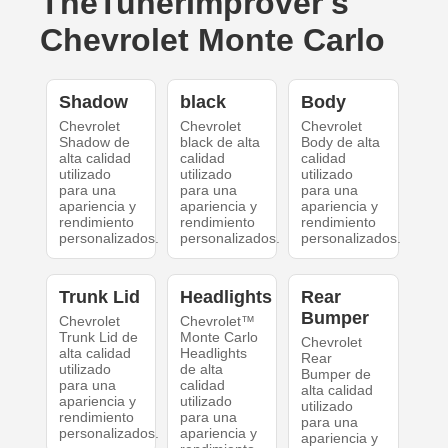
TheTunerImprover's
Chevrolet Monte Carlo
Shadow
black
Body
Chevrolet
Chevrolet
Chevrolet
Shadow de
black de alta
Body de alta
alta calidad
calidad
calidad
utilizado
utilizado
utilizado
para una
para una
para una
apariencia y
apariencia y
apariencia y
rendimiento
rendimiento
rendimiento
personalizados.
personalizados.
personalizados.
Trunk Lid
Headlights
Rear
Bumper
Chevrolet
Chevrolet™
Trunk Lid de
Monte Carlo
Chevrolet
alta calidad
Headlights
Rear
utilizado
de alta
Bumper de
para una
calidad
alta calidad
apariencia y
utilizado
utilizado
rendimiento
para una
para una
personalizados.
apariencia y
apariencia y