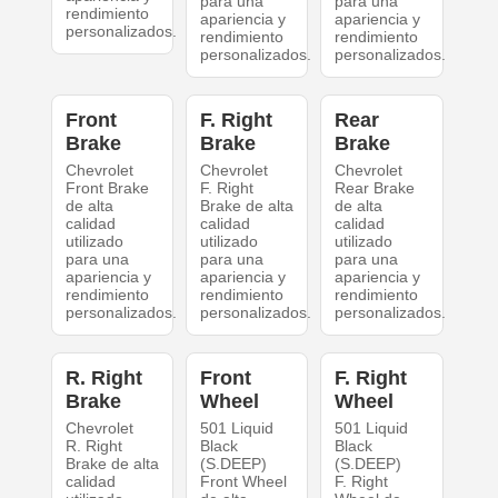
para una
para una
rendimiento
apariencia y
apariencia y
personalizados.
rendimiento
rendimiento
personalizados.
personalizados.
Front
F. Right
Rear
Brake
Brake
Brake
Chevrolet
Chevrolet
Chevrolet
Front Brake
F. Right
Rear Brake
de alta
Brake de alta
de alta
calidad
calidad
calidad
utilizado
utilizado
utilizado
para una
para una
para una
apariencia y
apariencia y
apariencia y
rendimiento
rendimiento
rendimiento
personalizados.
personalizados.
personalizados.
R. Right
Front
F. Right
Brake
Wheel
Wheel
Chevrolet
501 Liquid
501 Liquid
R. Right
Black
Black
Brake de alta
(S.DEEP)
(S.DEEP)
calidad
Front Wheel
F. Right