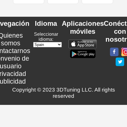
vegación
Idioma
Aplicaciones
Conéct
móviles
con
Quienes
Seleccionar
nosot
idioma:
somos
ntactarnos
nvenio de
usuario
rivacidad
ublicidad
Copyright © 2023 3DTuning LLC. All rights
reserved