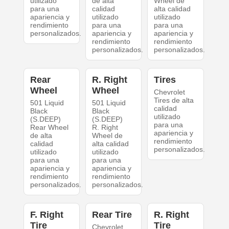
utilizado
de alta
Wheel de
para una
calidad
alta calidad
apariencia y
utilizado
utilizado
rendimiento
para una
para una
personalizados.
apariencia y
apariencia y
rendimiento
rendimiento
personalizados.
personalizados.
Rear
R. Right
Tires
Wheel
Wheel
Chevrolet
Tires de alta
501 Liquid
501 Liquid
calidad
Black
Black
utilizado
(S.DEEP)
(S.DEEP)
para una
Rear Wheel
R. Right
apariencia y
de alta
Wheel de
rendimiento
calidad
alta calidad
personalizados.
utilizado
utilizado
para una
para una
apariencia y
apariencia y
rendimiento
rendimiento
personalizados.
personalizados.
F. Right
Rear Tire
R. Right
Tire
Tire
Chevrolet