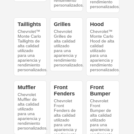
rendimiento
rendimiento
personalizados.
personalizados.
Taillights
Grilles
Hood
Chevrolet™
Chevrolet
Chevrolet™
Monte Carlo
Grilles de
Monte Carlo
Taillights de
alta calidad
Hood de alta
alta calidad
utilizado
calidad
utilizado
para una
utilizado
para una
apariencia y
para una
apariencia y
rendimiento
apariencia y
rendimiento
personalizados.
rendimiento
personalizados.
personalizados.
Muffler
Front
Front
Fenders
Bumper
Chevrolet
Muffler de
Chevrolet
Chevrolet
alta calidad
Front
Front
utilizado
Fenders de
Bumper de
para una
alta calidad
alta calidad
apariencia y
utilizado
utilizado
rendimiento
para una
para una
personalizados.
apariencia y
apariencia y