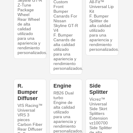
Skyline GT-R
Custom
All-Fit™
Z-Tune
Front
Universal Lip
Package
Bumper
Kit
Wheel
Canards For
F. Bumper
Rear Wheel
Nissan
Splitter de
de alta
Skyline GT-R
alta calidad
calidad
V4
utilizado
utilizado
F. Bumper
para una
para una
Canards de
apariencia y
apariencia y
alta calidad
rendimiento
rendimiento
utilizado
personalizados.
personalizados.
para una
apariencia y
rendimiento
personalizados.
R.
Engine
Side
Bumper
Splitter
RB26 Dual
Diffuser
turbo
Vicrez™
Engine de
Universal
VIS Racing™
alta calidad
Side Skirt
Universal
utilizado
Splitters
VRS 3
para una
Extension
pieces
apariencia y
vz100700
Carbon Fiber
rendimiento
Side Splitter
Rear Diffuser
personalizados.
de alta