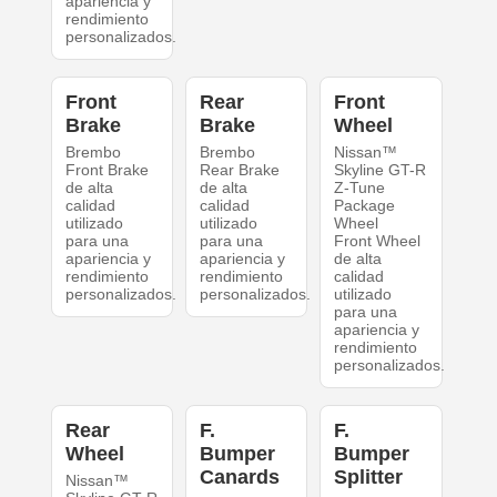
apariencia y
rendimiento
personalizados.
Front
Rear
Front
Brake
Brake
Wheel
Brembo
Brembo
Nissan™
Front Brake
Rear Brake
Skyline GT-R
de alta
de alta
Z-Tune
calidad
calidad
Package
utilizado
utilizado
Wheel
para una
para una
Front Wheel
apariencia y
apariencia y
de alta
rendimiento
rendimiento
calidad
personalizados.
personalizados.
utilizado
para una
apariencia y
rendimiento
personalizados.
Rear
F.
F.
Wheel
Bumper
Bumper
Canards
Splitter
Nissan™