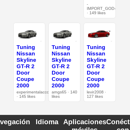
-
IMPORT_GOD-
· 149 likes
Tuning
Tuning
Tuning
Nissan
Nissan
Nissan
Skyline
Skyline
Skyline
GT-R 2
GT-R 2
GT-R 2
Door
Door
Door
Coupe
Coupe
Coupe
2000
2000
2000
experimentalaccount
amgs65 · 140
levir2008 ·
· 145 likes
likes
127 likes
vegación
Idioma
Aplicaciones
Conéct
móviles
con