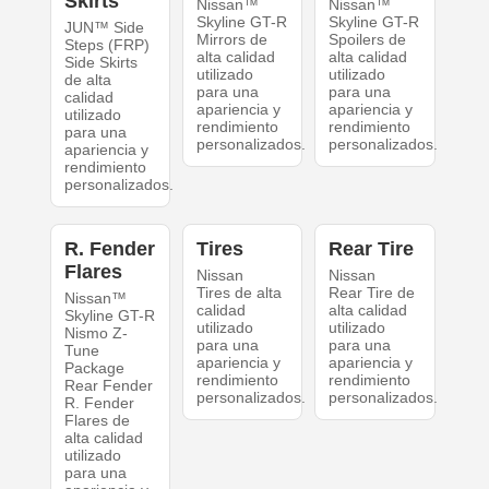
Skirts
Nissan™
Nissan™
Skyline GT-R
Skyline GT-R
JUN™ Side
Mirrors de
Spoilers de
Steps (FRP)
alta calidad
alta calidad
Side Skirts
utilizado
utilizado
de alta
para una
para una
calidad
apariencia y
apariencia y
utilizado
rendimiento
rendimiento
para una
personalizados.
personalizados.
apariencia y
rendimiento
personalizados.
R. Fender
Tires
Rear Tire
Flares
Nissan
Nissan
Tires de alta
Rear Tire de
Nissan™
calidad
alta calidad
Skyline GT-R
utilizado
utilizado
Nismo Z-
para una
para una
Tune
apariencia y
apariencia y
Package
rendimiento
rendimiento
Rear Fender
personalizados.
personalizados.
R. Fender
Flares de
alta calidad
utilizado
para una