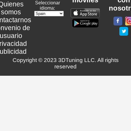
Quienes
Seleccionar
nosot
idioma:
somos
ntactarnos
nvenio de
usuario
rivacidad
ublicidad
Copyright © 2023 3DTuning LLC. All rights
reserved