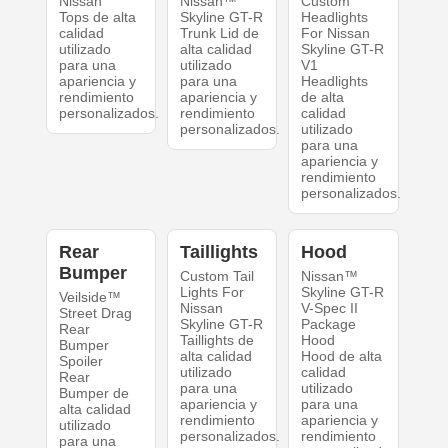
Nissan
Nissan™
Custom
Tops de alta
Skyline GT-R
Headlights
calidad
Trunk Lid de
For Nissan
utilizado
alta calidad
Skyline GT-R
para una
utilizado
V1
apariencia y
para una
Headlights
rendimiento
apariencia y
de alta
personalizados.
rendimiento
calidad
personalizados.
utilizado
para una
apariencia y
rendimiento
personalizados.
Rear
Taillights
Hood
Bumper
Custom Tail
Nissan™
Lights For
Skyline GT-R
Veilside™
Nissan
V-Spec II
Street Drag
Skyline GT-R
Package
Rear
Taillights de
Hood
Bumper
alta calidad
Hood de alta
Spoiler
utilizado
calidad
Rear
para una
utilizado
Bumper de
apariencia y
para una
alta calidad
rendimiento
apariencia y
utilizado
personalizados.
rendimiento
para una