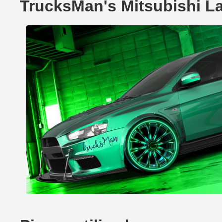
TrucksMan's Mitsubishi L