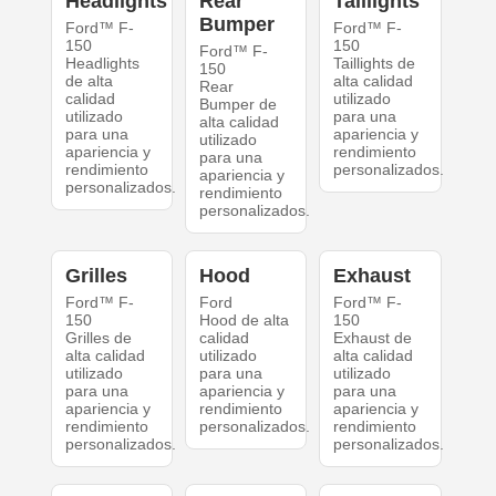
Headlights
Rear
Taillights
Bumper
Ford™ F-
Ford™ F-
150
150
Ford™ F-
Headlights
Taillights de
150
de alta
alta calidad
Rear
calidad
utilizado
Bumper de
utilizado
para una
alta calidad
para una
apariencia y
utilizado
apariencia y
rendimiento
para una
rendimiento
personalizados.
apariencia y
personalizados.
rendimiento
personalizados.
Grilles
Hood
Exhaust
Ford™ F-
Ford
Ford™ F-
150
Hood de alta
150
Grilles de
calidad
Exhaust de
alta calidad
utilizado
alta calidad
utilizado
para una
utilizado
para una
apariencia y
para una
apariencia y
rendimiento
apariencia y
rendimiento
personalizados.
rendimiento
personalizados.
personalizados.