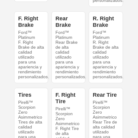
personalizados.
F. Right
Rear
R. Right
Brake
Brake
Brake
Ford™
Ford™
Ford™
Platinum
Platinum
Platinum
F. Right
Rear Brake
R. Right
Brake de alta
de alta
Brake de alta
calidad
calidad
calidad
utilizado
utilizado
utilizado
para una
para una
para una
apariencia y
apariencia y
apariencia y
rendimiento
rendimiento
rendimiento
personalizados.
personalizados.
personalizados.
Tires
F. Right
Rear Tire
Tire
Pirelli™
Pirelli™
Scorpion
Scorpion
Pirelli™
Zero
Zero
Scorpion
Asimmetrico
Asimmetrico
Zero
Tires de alta
Rear Tire de
Asimmetrico
calidad
alta calidad
F. Right Tire
utilizado
utilizado
de alta
para una
para una