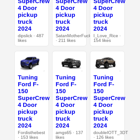
SuperCrew
SuperCrew
SuperCrew
4 Door
4 Door
4 Door
pickup
pickup
pickup
truck
truck
truck
2024
2024
2024
dipslick · 487
SatanMotherFucker
I_Love_Rice ·
likes
· 211 likes
154 likes
Tuning
Tuning
Tuning
Ford F-
Ford F-
Ford F-
150
150
150
SuperCrew
SuperCrew
SuperCrew
4 Door
4 Door
4 Door
pickup
pickup
pickup
truck
truck
truck
2024
2024
2024
Fordisthebest
amgs65 · 137
doubleIOTT_3DT
· 153 likes
likes
· 126 likes