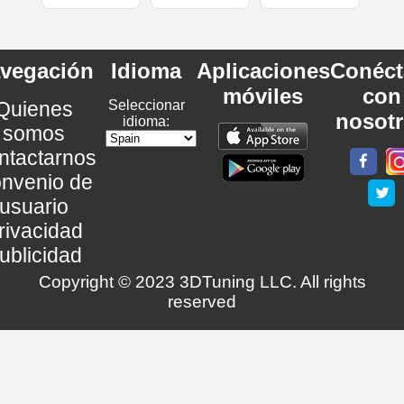
vegación
Idioma
Aplicaciones
Conéct
móviles
con
Quienes
Seleccionar
nosot
idioma:
somos
ntactarnos
nvenio de
usuario
rivacidad
ublicidad
Copyright © 2023 3DTuning LLC. All rights
reserved