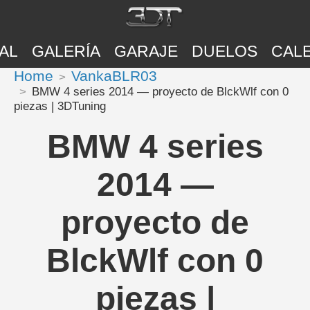
AL
GALERÍA
GARAJE
DUELOS
CAL
Home
VankaBLR03
BMW 4 series 2014 — proyecto de BlckWlf con 0
piezas | 3DTuning
BMW 4 series
2014 —
proyecto de
BlckWlf con 0
piezas |