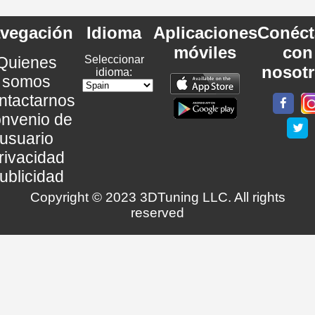
vegación
Idioma
Aplicaciones
Conéct
móviles
con
Quienes
Seleccionar
nosot
idioma:
somos
ntactarnos
nvenio de
usuario
rivacidad
ublicidad
Copyright © 2023 3DTuning LLC. All rights
reserved