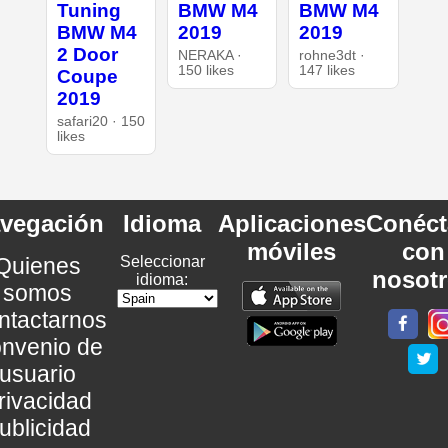
Tuning
BMW M4
BMW M4
BMW M4
2019
2019
2 Door
NERAKA ·
rohne3dt ·
150 likes
147 likes
Coupe
2019
safari20 · 150
likes
vegación
Idioma
Aplicaciones
Conéct
móviles
con
Quienes
Seleccionar
nosot
idioma:
somos
ntactarnos
nvenio de
usuario
rivacidad
ublicidad