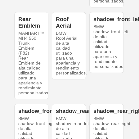
personalizados.
Rear
Roof
shadow_front_lef
Emblem
Aerial
BMW
shadow_front_left
MANHART™
BMW
de alta
MH4 550
Roof Aerial
calidad
Trunk
de alta
utilizado
Emblem
calidad
para una
(F82)
utilizado
apariencia y
Rear
para una
rendimiento
Emblem de
apariencia y
personalizados.
alta calidad
rendimiento
utilizado
personalizados.
para una
apariencia y
rendimiento
personalizados.
shadow_front_right
shadow_rear_left
shadow_rear_rig
BMW
BMW
BMW
shadow_front_right
shadow_rear_left
shadow_rear_right
de alta
de alta
de alta
calidad
calidad
calidad
utilizado
utilizado
utilizado