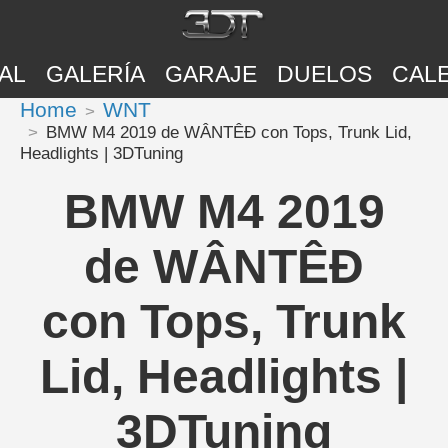
AL
GALERÍA
GARAJE
DUELOS
CAL
Home
WNT
BMW M4 2019 de WÂNTÊÐ con Tops, Trunk Lid,
Headlights | 3DTuning
BMW M4 2019
de WÂNTÊÐ
con Tops, Trunk
Lid, Headlights |
3DTuning