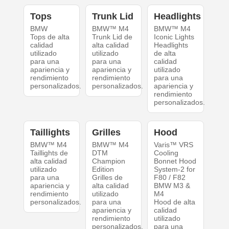
Tops
Trunk Lid
Headlights
BMW
BMW™ M4
BMW™ M4
Tops de alta
Trunk Lid de
Iconic Lights
calidad
alta calidad
Headlights
utilizado
utilizado
de alta
para una
para una
calidad
apariencia y
apariencia y
utilizado
rendimiento
rendimiento
para una
personalizados.
personalizados.
apariencia y
rendimiento
personalizados.
Taillights
Grilles
Hood
BMW™ M4
BMW™ M4
Varis™ VRS
Taillights de
DTM
Cooling
alta calidad
Champion
Bonnet Hood
utilizado
Edition
System-2 for
para una
Grilles de
F80 / F82
apariencia y
alta calidad
BMW M3 &
rendimiento
utilizado
M4
personalizados.
para una
Hood de alta
apariencia y
calidad
rendimiento
utilizado
personalizados.
para una