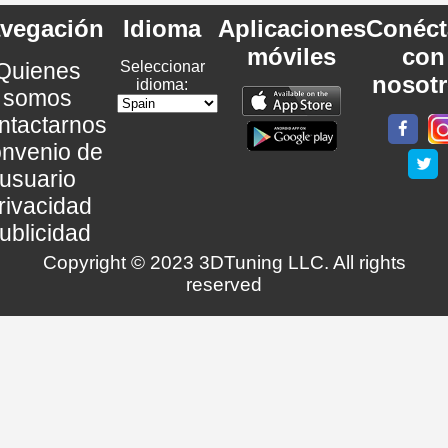
vegación
Idioma
Aplicaciones
Conéct
móviles
con
Quienes
Seleccionar
nosot
idioma:
somos
ntactarnos
nvenio de
usuario
rivacidad
ublicidad
Copyright © 2023 3DTuning LLC. All rights
reserved