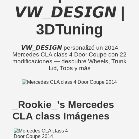
𝙑𝙒_𝘿𝙀𝙎𝙄𝙂𝙉 |
3DTuning
𝙑𝙒_𝘿𝙀𝙎𝙄𝙂𝙉 personalizó un 2014
Mercedes CLA class 4 Door Coupe con 22
modificaciones — descubre Wheels, Trunk
Lid, Tops y más
_Rookie_'s Mercedes
CLA class Imágenes