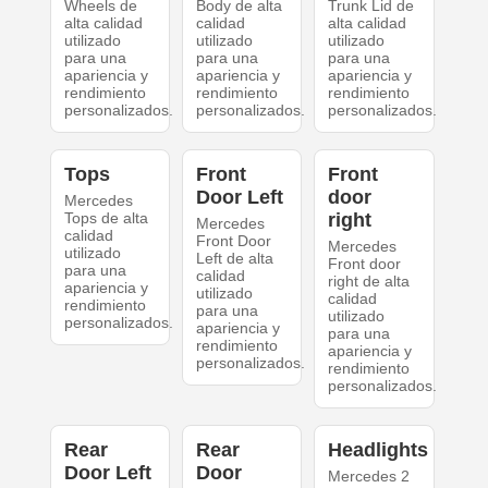
Wheels de
Body de alta
Trunk Lid de
alta calidad
calidad
alta calidad
utilizado
utilizado
utilizado
para una
para una
para una
apariencia y
apariencia y
apariencia y
rendimiento
rendimiento
rendimiento
personalizados.
personalizados.
personalizados.
Tops
Front
Front
Door Left
door
Mercedes
Tops de alta
right
Mercedes
calidad
Front Door
Mercedes
utilizado
Left de alta
Front door
para una
calidad
right de alta
apariencia y
utilizado
calidad
rendimiento
para una
utilizado
personalizados.
apariencia y
para una
rendimiento
apariencia y
personalizados.
rendimiento
personalizados.
Rear
Rear
Headlights
Door Left
Door
Mercedes 2