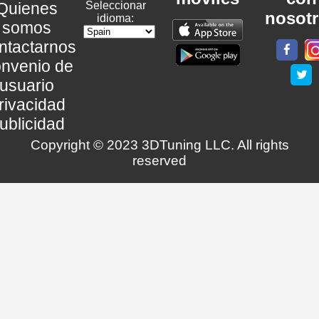
Quienes
Seleccionar
nosot
idioma:
somos
ntactarnos
nvenio de
usuario
rivacidad
ublicidad
Copyright © 2023 3DTuning LLC. All rights
reserved