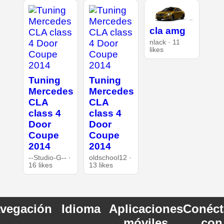
cla amg
nlack · 11
likes
Tuning
Tuning
Mercedes
Mercedes
CLA
CLA
class 4
class 4
Door
Door
Coupe
Coupe
2014
2014
--Studio-G-- ·
oldschool12 ·
16 likes
13 likes
vegación
Idioma
Aplicaciones
Conéct
móviles
con