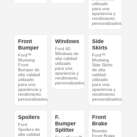
utilizado
para una
apariencia y
rendimiento
personalizados.
Front
Windows
Side
Bumper
Skirts
Ford 40
Windows de
Ford™
Ford™
alta calidad
Mustang
Mustang
utilizado
Front
Side Skirts
para una
Bumper de
de alta
apariencia y
alta calidad
calidad
rendimiento
utilizado
utilizado
personalizados.
para una
para una
apariencia y
apariencia y
rendimiento
rendimiento
personalizados.
personalizados.
Spoilers
F.
Front
Bumper
Brake
Ford
Spoilers de
Splitter
Brembo
alta calidad
Front Brake