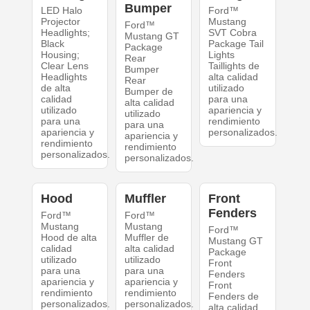
Bumper
LED Halo
Ford™
Projector
Mustang
Ford™
Headlights;
SVT Cobra
Mustang GT
Black
Package Tail
Package
Housing;
Lights
Rear
Clear Lens
Taillights de
Bumper
Headlights
alta calidad
Rear
de alta
utilizado
Bumper de
calidad
para una
alta calidad
utilizado
apariencia y
utilizado
para una
rendimiento
para una
apariencia y
personalizados.
apariencia y
rendimiento
rendimiento
personalizados.
personalizados.
Hood
Muffler
Front
Fenders
Ford™
Ford™
Mustang
Mustang
Ford™
Hood de alta
Muffler de
Mustang GT
calidad
alta calidad
Package
utilizado
utilizado
Front
para una
para una
Fenders
apariencia y
apariencia y
Front
rendimiento
rendimiento
Fenders de
personalizados.
personalizados.
alta calidad