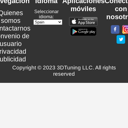
vegación
Idioma
Aplicaciones
Conéct
móviles
con
Quienes
Seleccionar
nosot
idioma:
somos
ntactarnos
nvenio de
usuario
rivacidad
ublicidad
Copyright © 2023 3DTuning LLC. All rights
reserved