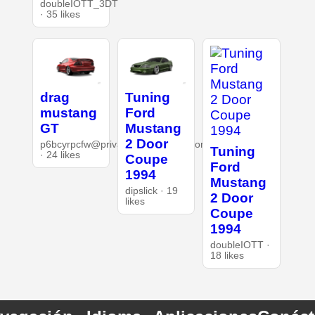
doubleIOTT_3DT
· 35 likes
drag
Tuning
mustang
Ford
GT
Mustang
2 Door
p6bcyrpcfw@privaterelay.appleid.com
Tuning
· 24 likes
Coupe
Ford
1994
Mustang
dipslick · 19
2 Door
likes
Coupe
1994
doubleIOTT ·
18 likes