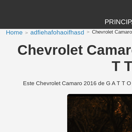
PRINCIP
Home
adfiehafohaoifhasd
Chevrolet Camaro 
Chevrolet Camar
T T
Este Chevrolet Camaro 2016 de G A T T O (