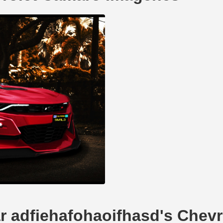
ear adfiehafohaoifhasd's Chev