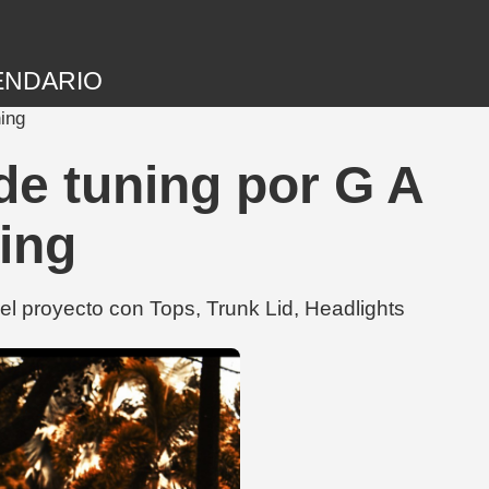
ENDARIO
ing
e tuning por G A
ning
l proyecto con Tops, Trunk Lid, Headlights