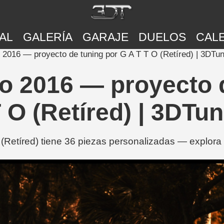
AL
GALERÍA
GARAJE
DUELOS
CAL
2016 — proyecto de tuning por G A T T O (Retíred) | 3DTun
o 2016 — proyecto d
 O (Retíred) | 3DTu
Retíred) tiene 36 piezas personalizadas — explora e