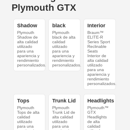
Plymouth GTX
Shadow
black
Interior
Plymouth
Plymouth
Braum™
Shadow de
black de alta
ELITE-R
alta calidad
calidad
Series Sport
utilizado
utilizado
Reclinable
para una
para una
Seats
apariencia y
apariencia y
Interior de
rendimiento
rendimiento
alta calidad
personalizados.
personalizados.
utilizado
para una
apariencia y
rendimiento
personalizados.
Tops
Trunk Lid
Headlights
Plymouth
Plymouth
Plymouth™
Tops de alta
Trunk Lid de
GTX
calidad
alta calidad
Headlights
utilizado
utilizado
de alta
para una
para una
calidad