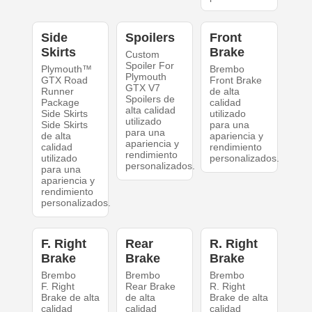
Side
Spoilers
Front
Skirts
Brake
Custom
Spoiler For
Plymouth™
Brembo
Plymouth
GTX Road
Front Brake
GTX V7
Runner
de alta
Spoilers de
Package
calidad
alta calidad
Side Skirts
utilizado
utilizado
Side Skirts
para una
para una
de alta
apariencia y
apariencia y
calidad
rendimiento
rendimiento
utilizado
personalizados.
personalizados.
para una
apariencia y
rendimiento
personalizados.
F. Right
Rear
R. Right
Brake
Brake
Brake
Brembo
Brembo
Brembo
F. Right
Rear Brake
R. Right
Brake de alta
de alta
Brake de alta
calidad
calidad
calidad