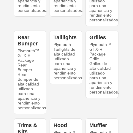
apariencia y
apariencia y
utilizado
rendimiento
rendimiento
para una
personalizados.
personalizados.
apariencia y
rendimiento
personalizados.
Rear
Taillights
Grilles
Bumper
Plymouth
Plymouth™
Taillights de
GTX-R
Plymouth™
alta calidad
Package
GTX-R
utilizado
Grille
Package
para una
Grilles de
Rear
apariencia y
alta calidad
Bumper
rendimiento
utilizado
Rear
personalizados.
para una
Bumper de
apariencia y
alta calidad
rendimiento
utilizado
personalizados.
para una
apariencia y
rendimiento
personalizados.
Trims &
Hood
Muffler
Kits
Plymouth™
Plymouth™