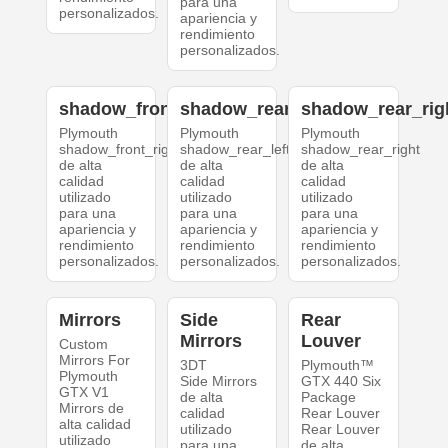
para una
personalizados.
apariencia y
rendimiento
personalizados.
shadow_front_right
shadow_rear_left
shadow_rear_rig
Plymouth
Plymouth
Plymouth
shadow_front_right
shadow_rear_left
shadow_rear_right
de alta
de alta
de alta
calidad
calidad
calidad
utilizado
utilizado
utilizado
para una
para una
para una
apariencia y
apariencia y
apariencia y
rendimiento
rendimiento
rendimiento
personalizados.
personalizados.
personalizados.
Mirrors
Side
Rear
Mirrors
Louver
Custom
Mirrors For
3DT
Plymouth™
Plymouth
Side Mirrors
GTX 440 Six
GTX V1
de alta
Package
Mirrors de
calidad
Rear Louver
alta calidad
utilizado
Rear Louver
utilizado
para una
de alta