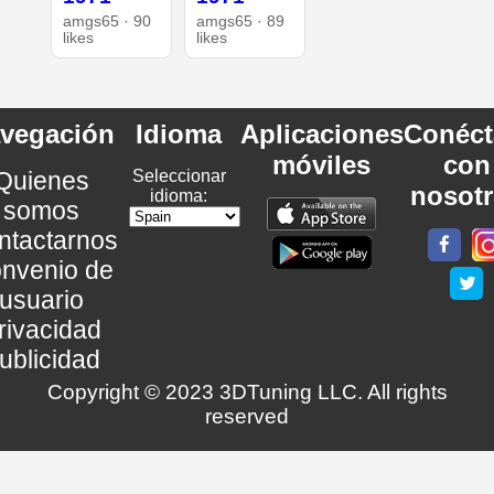
amgs65 · 90
amgs65 · 89
likes
likes
vegación
Idioma
Aplicaciones
Conéct
móviles
con
Quienes
Seleccionar
nosot
idioma:
somos
ntactarnos
nvenio de
usuario
rivacidad
ublicidad
Copyright © 2023 3DTuning LLC. All rights
reserved