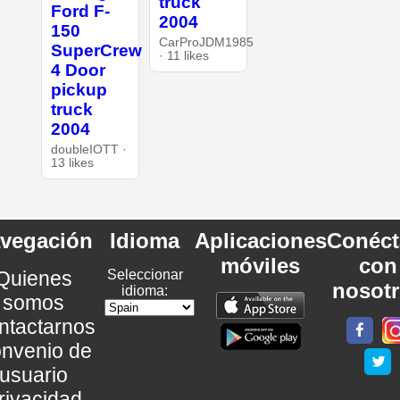
truck
Ford F-
2004
150
CarProJDM1985
SuperCrew
· 11 likes
4 Door
pickup
truck
2004
doubleIOTT ·
13 likes
vegación
Idioma
Aplicaciones
Conéct
móviles
con
Quienes
Seleccionar
nosot
idioma:
somos
ntactarnos
nvenio de
usuario
rivacidad