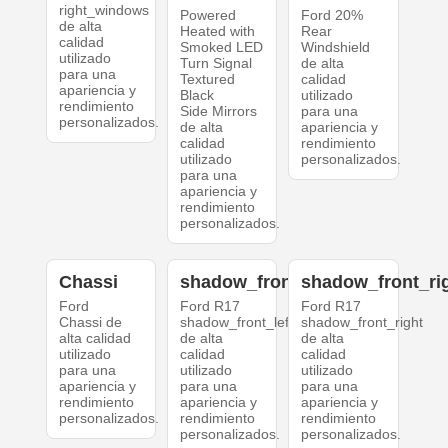
right_windows
Powered
Ford 20%
de alta
Heated with
Rear
calidad
Smoked LED
Windshield
utilizado
Turn Signal
de alta
para una
Textured
calidad
apariencia y
Black
utilizado
rendimiento
Side Mirrors
para una
personalizados.
de alta
apariencia y
calidad
rendimiento
utilizado
personalizados.
para una
apariencia y
rendimiento
personalizados.
Chassi
shadow_front_left
shadow_front_ri
Ford
Ford R17
Ford R17
Chassi de
shadow_front_left
shadow_front_right
alta calidad
de alta
de alta
utilizado
calidad
calidad
para una
utilizado
utilizado
apariencia y
para una
para una
rendimiento
apariencia y
apariencia y
personalizados.
rendimiento
rendimiento
personalizados.
personalizados.