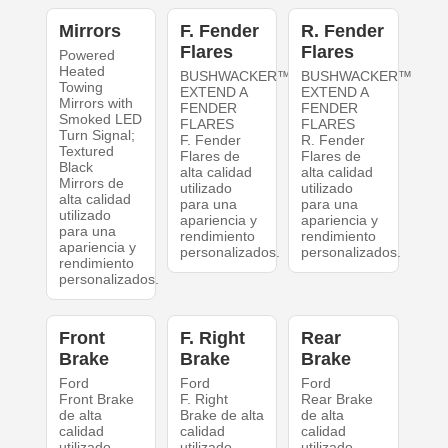
Mirrors
F. Fender
R. Fender
Flares
Flares
Powered
Heated
BUSHWACKER™
BUSHWACKER™
Towing
EXTEND A
EXTEND A
Mirrors with
FENDER
FENDER
Smoked LED
FLARES
FLARES
Turn Signal;
F. Fender
R. Fender
Textured
Flares de
Flares de
Black
alta calidad
alta calidad
Mirrors de
utilizado
utilizado
alta calidad
para una
para una
utilizado
apariencia y
apariencia y
para una
rendimiento
rendimiento
apariencia y
personalizados.
personalizados.
rendimiento
personalizados.
Front
F. Right
Rear
Brake
Brake
Brake
Ford
Ford
Ford
Front Brake
F. Right
Rear Brake
de alta
Brake de alta
de alta
calidad
calidad
calidad
utilizado
utilizado
utilizado