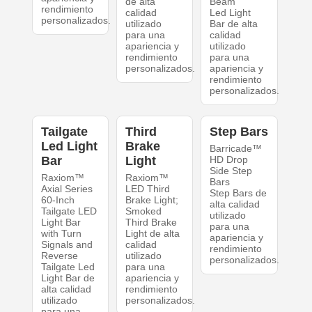
de alta
Beam
rendimiento
calidad
Led Light
personalizados.
utilizado
Bar de alta
para una
calidad
apariencia y
utilizado
rendimiento
para una
personalizados.
apariencia y
rendimiento
personalizados.
Tailgate
Third
Step Bars
Led Light
Brake
Barricade™
Bar
Light
HD Drop
Side Step
Raxiom™
Raxiom™
Bars
Axial Series
LED Third
Step Bars de
60-Inch
Brake Light;
alta calidad
Tailgate LED
Smoked
utilizado
Light Bar
Third Brake
para una
with Turn
Light de alta
apariencia y
Signals and
calidad
rendimiento
Reverse
utilizado
personalizados.
Tailgate Led
para una
Light Bar de
apariencia y
alta calidad
rendimiento
utilizado
personalizados.
para una