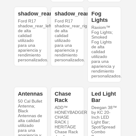
shadow_rear_left
shadow_rear_right
Fog
Lights
Ford R17
Ford R17
shadow_rear_left
shadow_rear_right
Raxiom™
de alta
de alta
Fog Lights;
calidad
calidad
Smoked
utilizado
utilizado
Fog Lights
para una
para una
de alta
apariencia y
apariencia y
calidad
rendimiento
rendimiento
utilizado
personalizados.
personalizados.
para una
apariencia y
rendimiento
personalizados.
Antennas
Chase
Led Light
Rack
Bar
50 Cal Bullet
Antenna;
ADD™
Deegan 38™
Black
HONEYBADGER
by KC 20-
Antennas de
CHASE
Inch LED
alta calidad
RACK |
Light Bar;
utilizado
HERITAGE
Spot/Spread
para una
Chase Rack
Combo
apariencia y