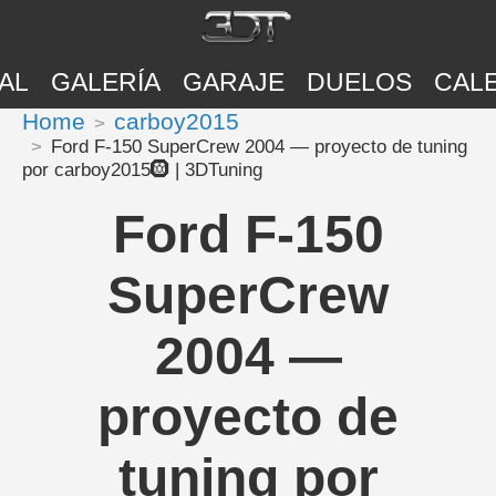
AL
GALERÍA
GARAJE
DUELOS
CAL
Home
carboy2015
Ford F-150 SuperCrew 2004 — proyecto de tuning
por carboy2015🛞 | 3DTuning
Ford F-150
SuperCrew
2004 —
proyecto de
tuning por