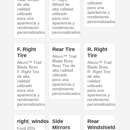
utilizado
de alta
Wheel de
para una
calidad
alta calidad
apariencia y
utilizado
utilizado
rendimiento
para una
para una
personalizados.
apariencia y
apariencia y
rendimiento
rendimiento
personalizados.
personalizados.
F. Right
Rear Tire
R. Right
Tire
Tire
Atturo™ Trail
Blade Boss
Atturo™ Trail
Atturo™ Trail
Rear Tire de
Blade Boss
Blade Boss
alta calidad
F. Right Tire
R. Right Tire
utilizado
de alta
de alta
para una
calidad
calidad
apariencia y
utilizado
utilizado
rendimiento
para una
para una
personalizados.
apariencia y
apariencia y
rendimiento
rendimiento
personalizados.
personalizados.
right_windows
Side
Rear
Mirrors
Windshield
Ford 20%