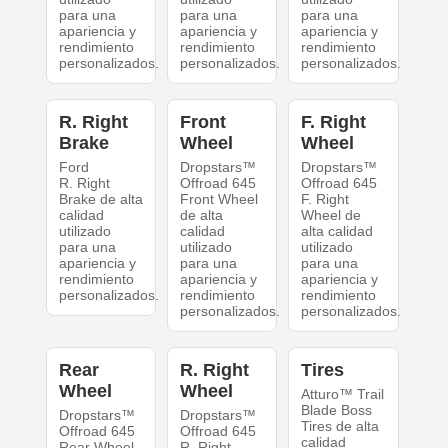
para una
para una
para una
apariencia y
apariencia y
apariencia y
rendimiento
rendimiento
rendimiento
personalizados.
personalizados.
personalizados.
R. Right
Front
F. Right
Brake
Wheel
Wheel
Ford
Dropstars™
Dropstars™
R. Right
Offroad 645
Offroad 645
Brake de alta
Front Wheel
F. Right
calidad
de alta
Wheel de
utilizado
calidad
alta calidad
para una
utilizado
utilizado
apariencia y
para una
para una
rendimiento
apariencia y
apariencia y
personalizados.
rendimiento
rendimiento
personalizados.
personalizados.
Rear
R. Right
Tires
Wheel
Wheel
Atturo™ Trail
Blade Boss
Dropstars™
Dropstars™
Tires de alta
Offroad 645
Offroad 645
calidad
Rear Wheel
R. Right