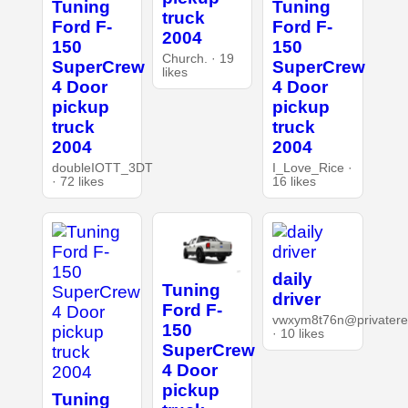
Tuning
Tuning
truck
Ford F-
Ford F-
2004
150
150
Church. · 19
SuperCrew
SuperCrew
likes
4 Door
4 Door
pickup
pickup
truck
truck
2004
2004
doubleIOTT_3DT
I_Love_Rice ·
· 72 likes
16 likes
daily
Tuning
driver
Ford F-
vwxym8t76n@privaterel
150
· 10 likes
SuperCrew
4 Door
pickup
Tuning