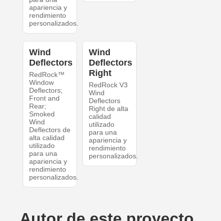
apariencia y
rendimiento
personalizados.
Wind
Wind
Deflectors
Deflectors
Right
RedRock™
Window
RedRock V3
Deflectors;
Wind
Front and
Deflectors
Rear;
Right de alta
Smoked
calidad
Wind
utilizado
Deflectors de
para una
alta calidad
apariencia y
utilizado
rendimiento
para una
personalizados.
apariencia y
rendimiento
personalizados.
Autor de este proyecto