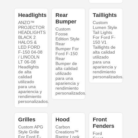
Headlights
Rear
Taillights
Bumper
ANZO™
Custom
PROJECTOR
Lumen Style
Custom
HEADLIGHTS
Tail Lights
Foose
BLACK 2
For Ford F-
Edition Style
HALOS &
150 V1
Rear
LED FORD
Taillights de
Bumper For
F-150 04-08
alta calidad
Ford F-150
/ LINCOLN
utilizado
Rear
LT 06-08
para una
Bumper de
Headlights
apariencia y
alta calidad
de alta
rendimiento
utilizado
calidad
personalizados.
para una
utilizado
apariencia y
para una
rendimiento
apariencia y
personalizados.
rendimiento
personalizados.
Grilles
Hood
Front
Fenders
Custom APG
Carbon
Style Grille
Creations™
Ford
For Ford F-
Raptor Look