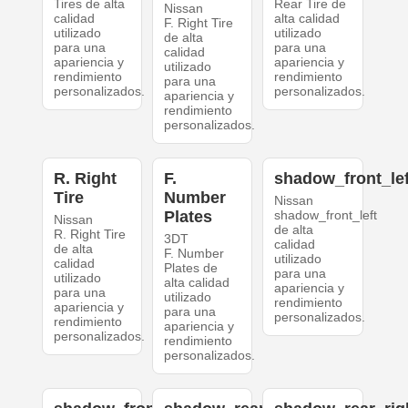
Tires de alta
Rear Tire de
Nissan
calidad
alta calidad
F. Right Tire
utilizado
utilizado
de alta
para una
para una
calidad
apariencia y
apariencia y
utilizado
rendimiento
rendimiento
para una
personalizados.
personalizados.
apariencia y
rendimiento
personalizados.
R. Right
F.
shadow_front_lef
Tire
Number
Nissan
Plates
shadow_front_left
Nissan
de alta
R. Right Tire
3DT
calidad
de alta
F. Number
utilizado
calidad
Plates de
para una
utilizado
alta calidad
apariencia y
para una
utilizado
rendimiento
apariencia y
para una
personalizados.
rendimiento
apariencia y
personalizados.
rendimiento
personalizados.