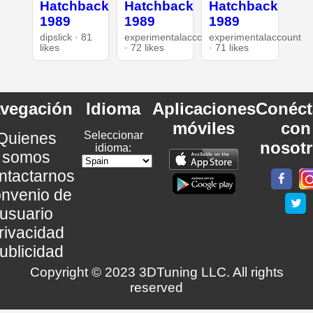
Hatchback
Hatchback
Hatchback
1989
1989
1989
dipslick · 81
experimentalaccount
experimentalaccount
likes
· 72 likes
· 71 likes
vegación
Idioma
Aplicaciones
Conéct
móviles
con
Quienes
Seleccionar
nosot
idioma:
somos
ntactarnos
nvenio de
usuario
rivacidad
ublicidad
Copyright © 2023 3DTuning LLC. All rights
reserved