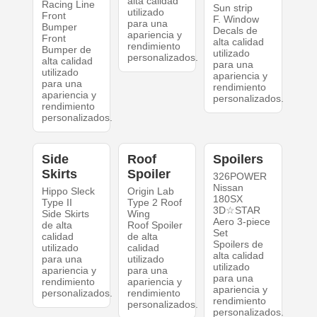
alta calidad
Racing Line
Sun strip
utilizado
Front
F. Window
para una
Bumper
Decals de
apariencia y
Front
alta calidad
rendimiento
Bumper de
utilizado
personalizados.
alta calidad
para una
utilizado
apariencia y
para una
rendimiento
apariencia y
personalizados.
rendimiento
personalizados.
Side
Roof
Spoilers
Skirts
Spoiler
326POWER
Nissan
Hippo Sleck
Origin Lab
180SX
Type II
Type 2 Roof
3D☆STAR
Side Skirts
Wing
Aero 3-piece
de alta
Roof Spoiler
Set
calidad
de alta
Spoilers de
utilizado
calidad
alta calidad
para una
utilizado
utilizado
apariencia y
para una
para una
rendimiento
apariencia y
apariencia y
personalizados.
rendimiento
rendimiento
personalizados.
personalizados.