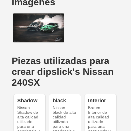
Imágenes
Piezas utilizadas para
crear dipslick's Nissan
240SX
Shadow
black
Interior
Nissan
Nissan
Braum
Shadow de
black de alta
Interior de
alta calidad
calidad
alta calidad
utilizado
utilizado
utilizado
para una
para una
para una